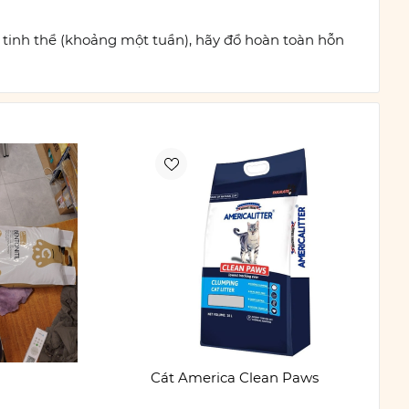
u tinh thể (khoảng một tuần), hãy đổ hoàn toàn hỗn
Cát America Clean Paws
Cát