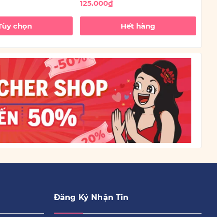
125.000₫
140
Tùy chọn
Hết hàng
Đăng Ký Nhận Tin