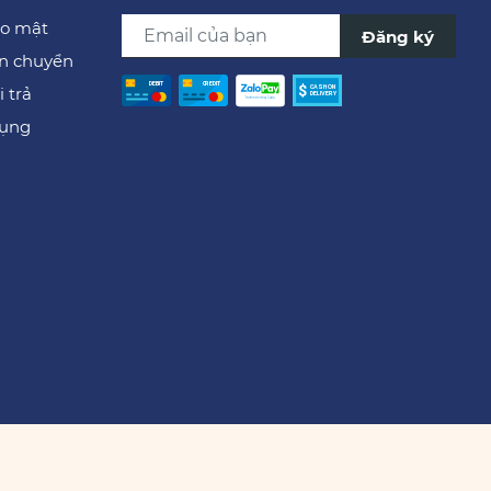
ảo mật
Đăng ký
ận chuyển
 trả
dụng