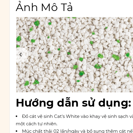
Ảnh Mô Tả
Hướng dẫn sử dụng:
Đổ cát vệ sinh Cat's White vào khay vệ sinh sạch
một cách tự nhiên.
Múc chất thải 02 lần/ngày và bổ sung thêm cát nếu