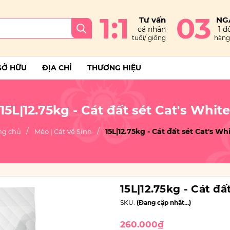
1:1
03
Tư vấn
NG
cá nhân
1 đổ
tuổi/ giống
hàng 
SỞ HỮU
ĐỊA CHỈ
THƯƠNG HIỆU
15L|12.75kg - Cát đất sét Cat's White
15L|12.75kg - Cát đất sét Cat's Wh
ng chủ
Mèo | Cát Vệ Sinh
15L|12.75kg - Cát đấ
SKU:
(Đang cập nhật...)
260.000₫