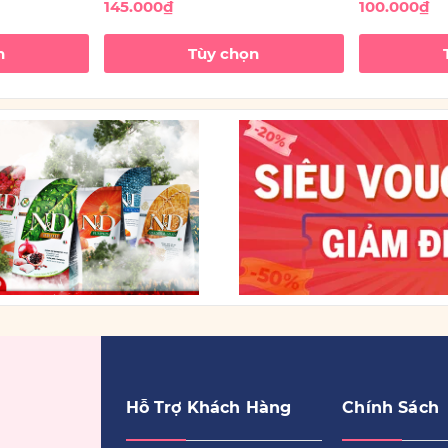
145.000₫
100.000₫
n
Tùy chọn
Hỗ Trợ Khách Hàng
Chính Sách