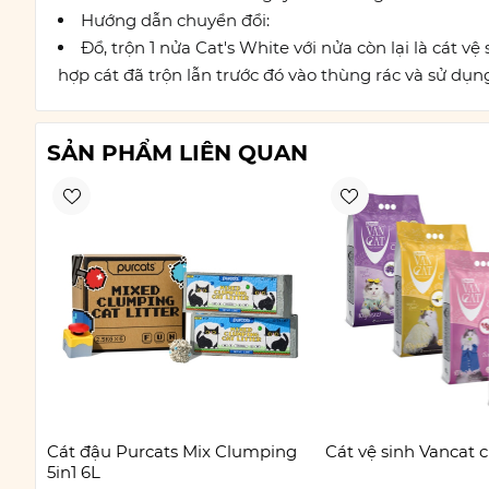
Hướng dẫn chuyển đổi:
Đổ, trộn 1 nửa Cat's White với nửa còn lại là cát
hợp cát đã trộn lẫn trước đó vào thùng rác và sử dụn
SẢN PHẨM LIÊN QUAN
Cát đậu Purcats Mix Clumping
Cát vệ sinh Vancat 
5in1 6L