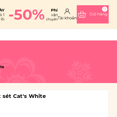
-50%
0
ÀY
Phí
Giỏ hàng
i 1
vận
Tài khoản
lỗi
chuyển
ite
t sét Cat's White