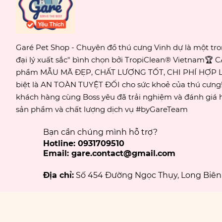
Garé Pet Shop - Chuyên đồ thú cưng Vinh dự là một tr
đại lý xuất sắc" bình chọn bởi TropiClean® Vietnam🏆 
phẩm MẪU MÃ ĐẸP, CHẤT LƯỢNG TỐT, CHI PHÍ HỢP L
biệt là AN TOÀN TUYỆT ĐỐI cho sức khoẻ của thú cưn
khách hàng cùng Boss yêu đã trải nghiệm và đánh giá h
sản phẩm và chất lượng dịch vụ #byGareTeam
Bạn cần chúng mình hỗ trợ?
Hotline: 0931709510
Email: gare.contact@gmail.com
Địa chỉ:
Số 454 Đường Ngọc Thụy, Long Biên,