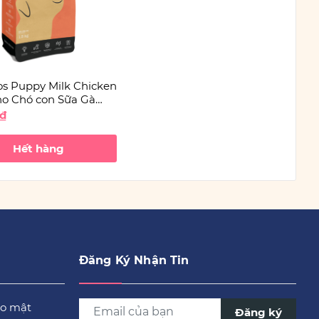
os Puppy Milk Chicken
ho Chó con Sữa Gà
0₫
Hết hàng
Đăng Ký Nhận Tin
ảo mật
Đăng ký