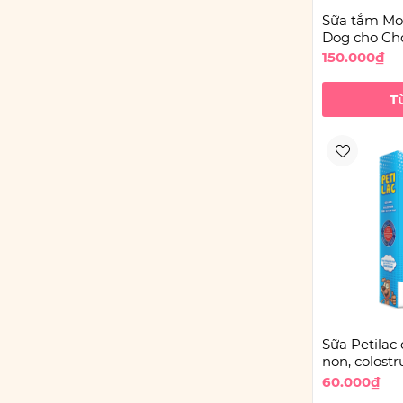
Sữa tắm Moo
Dog cho Ch
150.000₫
T
Sữa Petilac
non, colost
60.000₫