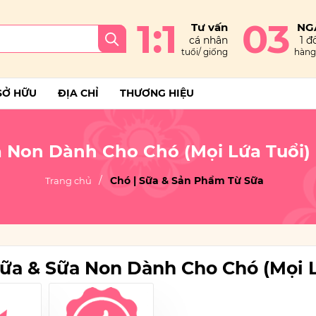
1:1
03
Tư vấn
NG
cá nhân
1 đổ
tuổi/ giống
hàng 
SỞ HỮU
ĐỊA CHỈ
THƯƠNG HIỆU
a Non Dành Cho Chó (Mọi Lứa Tuổi) 
Chó | Sữa & Sản Phẩm Từ Sữa
Trang chủ
Sữa & Sữa Non Dành Cho Chó (Mọi L