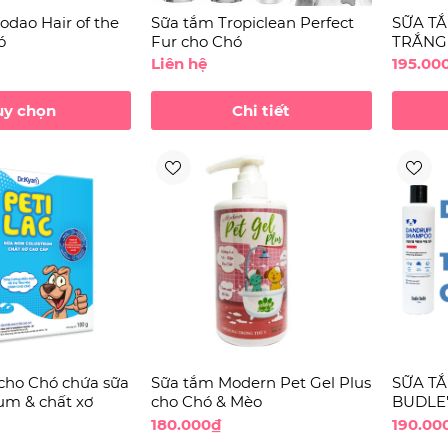
dao Hair of the
Sữa tắm Tropiclean Perfect
SỮA T
ó
Fur cho Chó
TRẮNG
ECOLA
Liên hệ
195.00
SHAMP
ùy chọn
Chi tiết
 cho Chó chứa sữa
Sữa tắm Modern Pet Gel Plus
SỮA T
rum & chất xơ
cho Chó & Mèo
BUDLE
SHAM
180.000₫
190.00