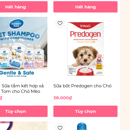
Hết hàng
Hết hàng
 Sữa tắm kết hợp xả
Sữa bột Predogen cho Chó
 Tom cho Chó Mèo
₫
38.000₫
Tùy chọn
Tùy chọn