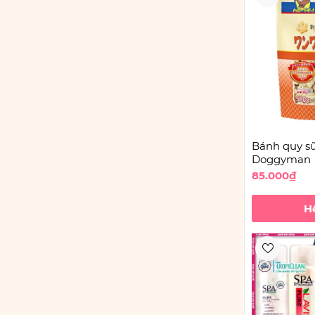
Bánh quy s
Doggyman
85.000₫
H