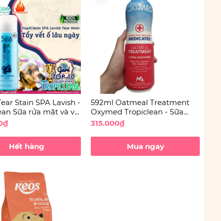
ear Stain SPA Lavish -
592ml Oatmeal Treatment
ean Sữa rửa mặt và vệ
Oxymed Tropiclean - Sữa
ùng mắt chó Chó và
tắm đặc trị cho Chó và Mèo
0₫
315.000₫
Hết hàng
Mua ngay