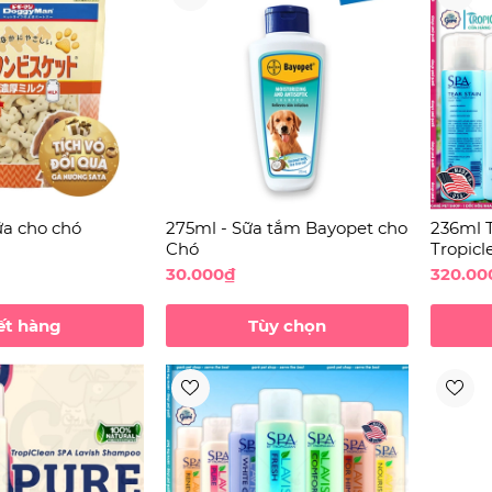
ữa cho chó
275ml - Sữa tắm Bayopet cho
236ml T
Chó
Tropicl
sinh v
30.000₫
320.00
Mèo
ết hàng
Tùy chọn