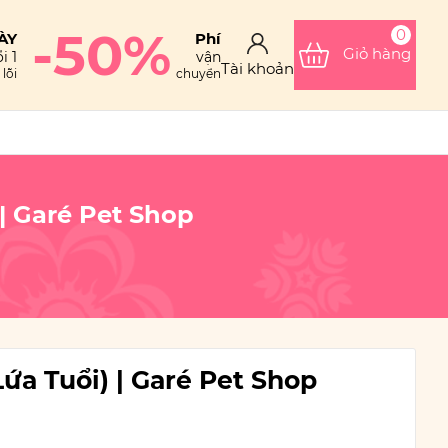
-50%
0
ÀY
Phí
Giỏ hàng
i 1
vận
Tài khoản
lỗi
chuyển
| Garé Pet Shop
ứa Tuổi) | Garé Pet Shop