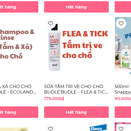
ết hàng
Hết hàng
À XẢ CHO CHÓ
SỮA TẮM TRỊ VE CHO CHÓ
500ml -
LE - ECOLAND
BUDLE'BUDLE - FLEA & TICK
Snappy
SHAMPOO &
SHAMPOO
175.000₫
95.000
ết hàng
Hết hàng