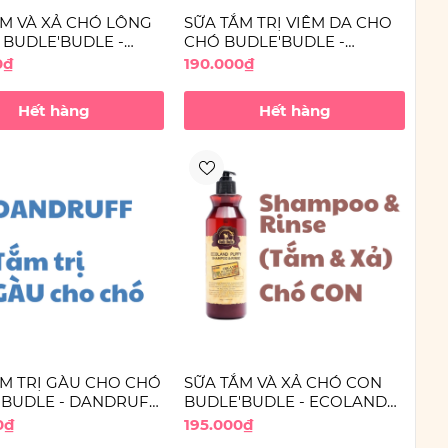
ẮM VÀ XẢ CHÓ LÔNG
SỮA TẮM TRỊ VIÊM DA CHO
 BUDLE'BUDLE -
CHÓ BUDLE'BUDLE -
ND WHITE
POVIDONE IODINE
0₫
190.000₫
OO & RINSE
SHAMPOO
Hết hàng
Hết hàng
ẮM TRỊ GÀU CHO CHÓ
SỮA TẮM VÀ XẢ CHÓ CON
'BUDLE - DANDRUFF
BUDLE'BUDLE - ECOLAND
POO
PUPPYSHAMPOO & RINSE
0₫
195.000₫