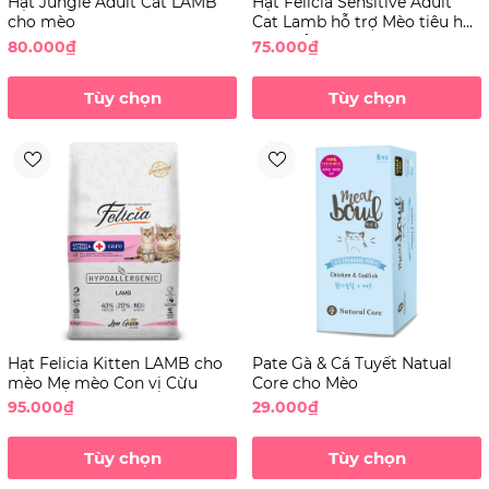
Hạt Jungle Adult Cat LAMB
Hạt Felicia Sensitive Adult
cho mèo
Cat Lamb hỗ trợ Mèo tiêu hóa
nhạy cảm & dị ứng
80.000₫
75.000₫
Tùy chọn
Tùy chọn
Hạt Felicia Kitten LAMB cho
Pate Gà & Cá Tuyết Natual
mèo Mẹ mèo Con vị Cừu
Core cho Mèo
95.000₫
29.000₫
Tùy chọn
Tùy chọn