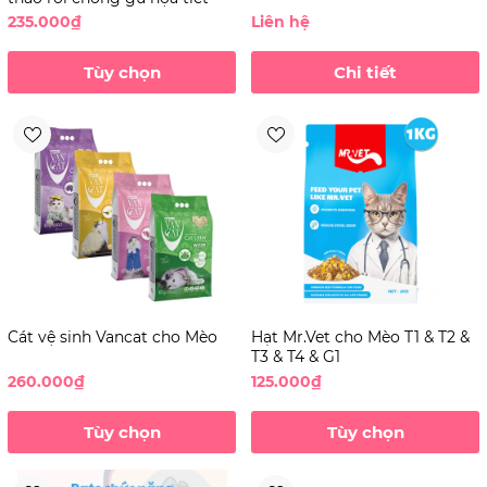
235.000₫
Liên hệ
Tùy chọn
Chi tiết
Cát vệ sinh Vancat cho Mèo
Hạt Mr.Vet cho Mèo T1 & T2 &
T3 & T4 & G1
260.000₫
125.000₫
Tùy chọn
Tùy chọn