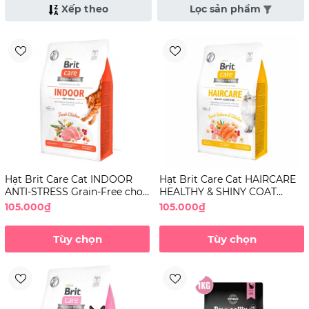
Xếp theo
Lọc sản phẩm
Hạt Brit Care Cat INDOOR
Hạt Brit Care Cat HAIRCARE
ANTI-STRESS Grain-Free cho
HEALTHY & SHINY COAT
Mèo
Grain-Free dưỡng lông cho
105.000₫
105.000₫
Mèo
Tùy chọn
Tùy chọn