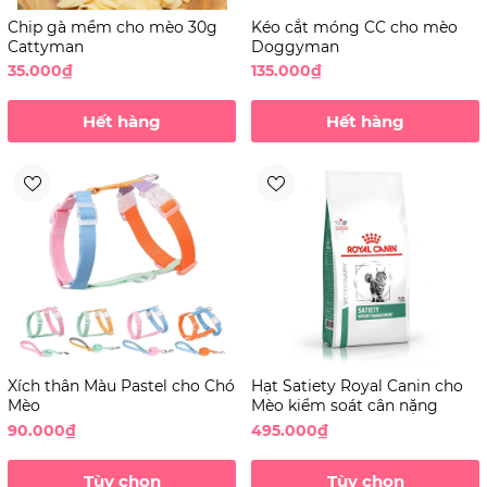
Chip gà mềm cho mèo 30g
Kéo cắt móng CC cho mèo
Cattyman
Doggyman
35.000₫
135.000₫
Hết hàng
Hết hàng
Xích thân Màu Pastel cho Chó
Hạt Satiety Royal Canin cho
Mèo
Mèo kiểm soát cân nặng
90.000₫
495.000₫
Tùy chọn
Tùy chọn