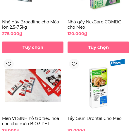
Nhỏ gáy Broadline cho Mèo
Nhỏ gáy NexGard COMBO
lớn 2.5-7.5kg
cho Mèo
275.000₫
120.000₫
Tùy chọn
Tùy chọn
Men VI SINH hỗ trợ tiêu hóa
Tẩy Giun Drontal Cho Mèo
cho chó mèo BIO3 PET
23.000₫
37.000₫