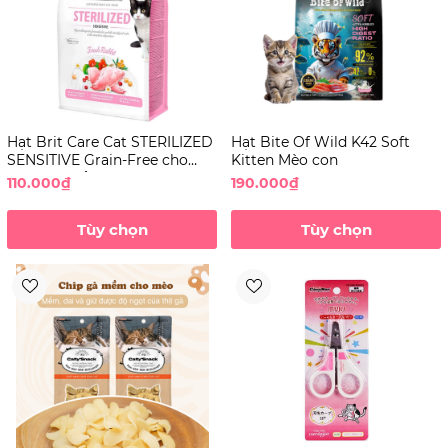
Hạt Brit Care Cat STERILIZED
Hạt Bite Of Wild K42 Soft
SENSITIVE Grain-Free cho
Kitten Mèo con
Mèo triệt sản Tiêu hóa nhạy
110.000₫
190.000₫
cảm
Tùy chọn
Tùy chọn