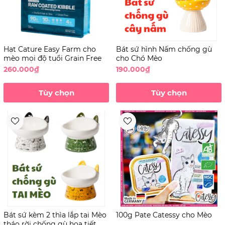
Hạt Cature Easy Farm cho
Bát sứ hình Nấm chống gù
mèo mọi độ tuổi Grain Free
cho Chó Mèo
260.000₫
190.000₫
Tùy chọn
Tùy chọn
Bát sứ kèm 2 thìa lắp tai Mèo
100g Pate Catessy cho Mèo
tháo rời chống gù họa tiết