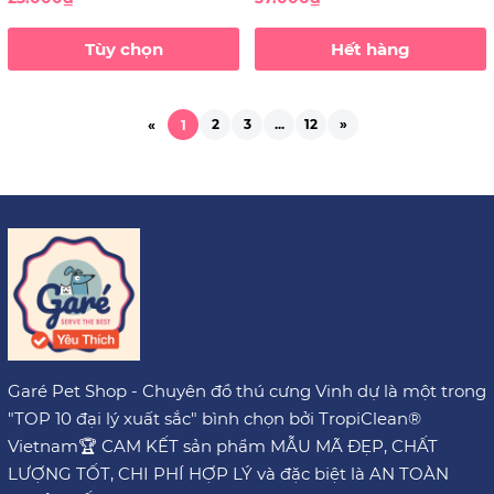
Tùy chọn
Hết hàng
2
3
...
12
»
«
1
Garé Pet Shop - Chuyên đồ thú cưng Vinh dự là một trong
"TOP 10 đại lý xuất sắc" bình chọn bởi TropiClean®
Vietnam🏆 CAM KẾT sản phẩm MẪU MÃ ĐẸP, CHẤT
LƯỢNG TỐT, CHI PHÍ HỢP LÝ và đặc biệt là AN TOÀN