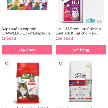
Súp thưởng nắp vặn
Hạt H&J Premium Chicken
GNAWLERS Lick’n’Likable cho
Beef Adult Cat cho Mèo
Mèo
trưởng thành
25.000₫
200.000₫
Tùy chọn
Hết hàng