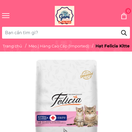
0
Hạt Felicia Kit
Trang chủ
Mèo | Hàng Cao Cấp (Imported)