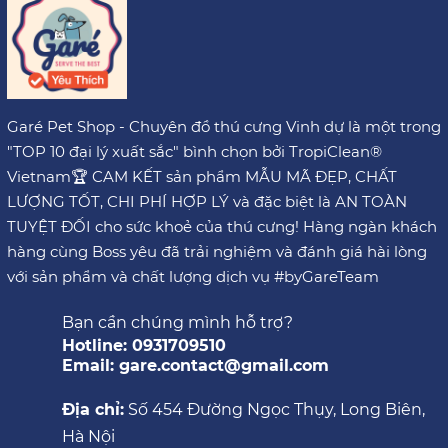
Garé Pet Shop - Chuyên đồ thú cưng Vinh dự là một trong
"TOP 10 đại lý xuất sắc" bình chọn bởi TropiClean®
Vietnam🏆 CAM KẾT sản phẩm MẪU MÃ ĐẸP, CHẤT
LƯỢNG TỐT, CHI PHÍ HỢP LÝ và đặc biệt là AN TOÀN
TUYỆT ĐỐI cho sức khoẻ của thú cưng! Hàng ngàn khách
hàng cùng Boss yêu đã trải nghiệm và đánh giá hài lòng
với sản phẩm và chất lượng dịch vụ #byGareTeam
Bạn cần chúng mình hỗ trợ?
Hotline: 0931709510
Email: gare.contact@gmail.com
Địa chỉ:
Số 454 Đường Ngọc Thụy, Long Biên,
Hà Nội