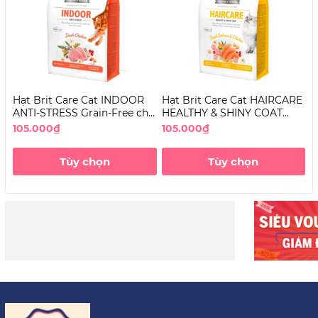
Hạt Brit Care Cat INDOOR
Hạt Brit Care Cat HAIRCARE
H
ANTI-STRESS Grain-Free cho
HEALTHY & SHINY COAT
S
Mèo
Grain-Free dưỡng lông cho
G
105.000₫
105.000₫
1
Mèo
T
Tùy chọn
Tùy chọn