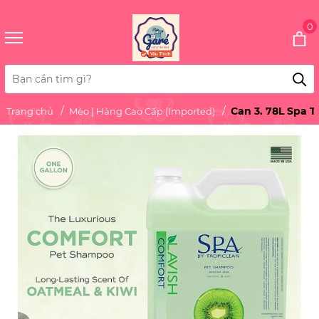
0
Can 3. 78L Spa T
Trang chủ
Mèo | Hàng Cao Cấp (Imported)