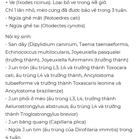
+ Ve (Ixodes ricinus). Loại bỏ ve trong 48 giờ.
Chỉ 1 lần nhỏ, mèo cưng đã được bảo vệ trong 3 tuần.
- Ngừa ghẻ mặt (Notoedres cati)
+ Ngừa ghẻ tai (Otodectes cynotis)
Nội ký sinh:
- San dây (Dipylidium caninum, Taenia taeniaeformis,
Echinococcus multilocularis, Joyeuxiella pasqualei
(trưởng thành), Joyeuxiella fuhrmanni (trưởng thành)
- J.un tròn (ấu trùng L3, L4 và trưởng thành Toxocara
cati, ấu trùng L4 và trưởng thành, Ancylostoma
tubaeforme và trưởng thành Toxascaris leonina và
Ancylostoma brazilienze)
- J.un phổi ở mèo (ấu trùng L3, L4, trưởng thành
Aelurostrongylus abstrusus; ấu trùng L4 và trưởng
thành Troglostrongylus brevior)
- J.un bàng quang (Capillaria plica)
- Ngừa J.un tim (ấu trùng của Dirofilaria immitis) trong
4 tuần.