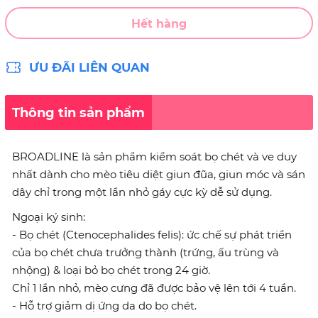
Hết hàng
ƯU ĐÃI LIÊN QUAN
Thông tin sản phẩm
BROADLINE là sản phẩm kiểm soát bọ chét và ve duy
nhất dành cho mèo tiêu diệt giun đũa, giun móc và sán
dây chỉ trong một lần nhỏ gáy cực kỳ dễ sử dụng.
Ngoại ký sinh:
- Bọ chét (Ctenocephalides felis): ức chế sự phát triển
của bọ chét chưa trưởng thành (trứng, ấu trùng và
nhộng) & loại bỏ bọ chét trong 24 giờ.
Chỉ 1 lần nhỏ, mèo cưng đã được bảo vệ lên tới 4 tuần.
- Hỗ trợ giảm dị ứng da do bọ chét.