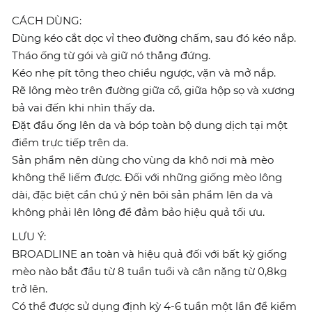
CÁCH DÙNG:
Dùng kéo cắt dọc vỉ theo đường chấm, sau đó kéo nắp.
Tháo ống từ gói và giữ nó thẳng đứng.
Kéo nhẹ pít tông theo chiều ngược, vặn và mở nắp.
Rẽ lông mèo trên đường giữa cổ, giữa hộp sọ và xương
bả vai đến khi nhìn thấy da.
Đặt đầu ống lên da và bóp toàn bộ dung dịch tại một
điểm trực tiếp trên da.
Sản phẩm nên dùng cho vùng da khô nơi mà mèo
không thể liếm được. Đối với những giống mèo lông
dài, đặc biệt cần chú ý nên bôi sản phẩm lên da và
không phải lên lông để đảm bảo hiệu quả tối ưu.
LƯU Ý:
BROADLINE an toàn và hiệu quả đối với bất kỳ giống
mèo nào bắt đầu từ 8 tuần tuổi và cân nặng từ 0,8kg
trở lên.
Có thể được sử dụng định kỳ 4-6 tuần một lần để kiểm