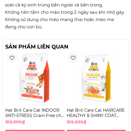
soát cả ký sinh trùng bên ngoài và bên trong.
Không nên tắm cho mèo trong 2 ngày sau khi nhỏ gáy.
Không sử dụng cho mèo mang thai hoặc mèo mẹ
đang cho con bú.
SẢN PHẨM LIÊN QUAN
Hạt Brit Care Cat INDOOR
Hạt Brit Care Cat HAIRCARE
H
ANTI-STRESS Grain-Free cho
HEALTHY & SHINY COAT
S
Mèo
Grain-Free dưỡng lông cho
G
105.000₫
105.000₫
1
Mèo
T