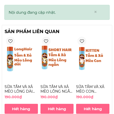
×
Nội dung đang cập nhật.
SẢN PHẨM LIÊN QUAN
SỮA TẮM VÀ XẢ
SỮA TẮM VÀ XẢ
SỮA TẮM VÀ XẢ
S
MÈO LÔNG DÀI
MÈO LÔNG NGẮN
MÈO CON
K
LEE WEBSTER -
LEE&WEBSTER -
LEE&WEBSTER -
190.000₫
190.000₫
190.000₫
1
SHAMPOO &
SHAMPOO &
SHAMPOO &
CONDITIONER
CONDITIONER
CONDITIONER
Hết hàng
Hết hàng
Hết hàng
LONG HAIR CAT
SHORTHAIR CAT
KITTEN CAT