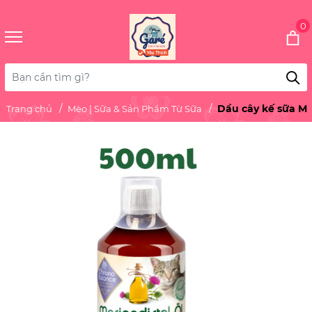
0
Dầu cây kế sữa Ma
Trang chủ
Mèo | Sữa & Sản Phẩm Từ Sữa