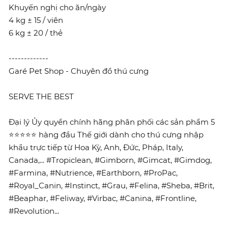
Khuyến nghị cho ăn/ngày
4 kg ± 15 / viên
6 kg ± 20 / thẻ
-------------
Garé Pet Shop - Chuyên đồ thú cưng
SERVE THE BEST
Đại lý Ủy quyền chính hãng phân phối các sản phẩm 5
⭐⭐⭐⭐⭐ hàng đầu Thế giới dành cho thú cưng nhập
khẩu trực tiếp từ Hoa Kỳ, Anh, Đức, Pháp, Italy,
Canada,... #Tropiclean, #Gimborn, #Gimcat, #Gimdog,
#Farmina, #Nutrience, #Earthborn, #ProPac,
#Royal_Canin, #Instinct, #Grau, #Felina, #Sheba, #Brit,
#Beaphar, #Feliway, #Virbac, #Canina, #Frontline,
#Revolution...