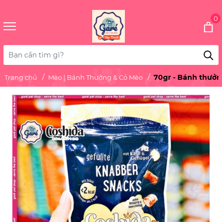
0
70gr - Bánh thưởn
Trang chủ
Mèo | Bánh Thưởng & Cỏ Mèo