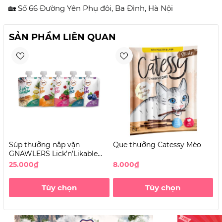
🏡 Số 66 Đường Yên Phụ đôi, Ba Đình, Hà Nội
SẢN PHẨM LIÊN QUAN
Súp thưởng nắp vặn
Que thưởng Catessy Mèo
7
GNAWLERS Lick’n’Likable
S
cho Mèo
C
25.000₫
8.000₫
1
d
t
Tùy chọn
Tùy chọn