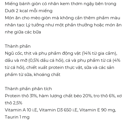
Miếng bánh giòn có nhân kem thơm ngậy bên trong
Dưới 2 kcal mỗi miếng
Món ăn cho mèo giòn mà không cần thêm phẩm màu
nhân tạo: Lý tưởng như một phần thưởng hoặc món ăn
nhẹ giữa các bữa
Thành phần
Ngũ cốc, thịt và phụ phẩm động vật (14% từ gia cầm),
dầu và mỡ (0,5% dầu cá hồi), cá và phụ phẩm từ cá (4%
từ cá hồi), chiết xuất protein thực vật, sữa và các sản
phẩm từ sữa, khoáng chất
Thành phần phân tích
Protein thô 31%, hàm lượng chất béo 20%, tro thô 6%, xơ
thô 2,5%
Vitamin A 10 i.E, Vitamin D3 650 i.E, Vitamin E 90 mg,
Taurin 1 mg