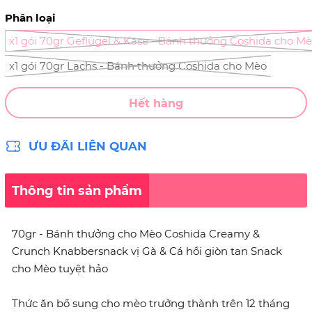
Phân loại
x1 gói 70gr Geflügel & Käse - Bánh thưởng Coshida cho M
x1 gói 70gr Lachs - Bánh thưởng Coshida cho Mèo
Hết hàng
ƯU ĐÃI LIÊN QUAN
Thông tin sản phẩm
70gr - Bánh thưởng cho Mèo Coshida Creamy &
Crunch Knabbersnack vị Gà & Cá hồi giòn tan Snack
cho Mèo tuyệt hảo
Thức ăn bổ sung cho mèo trưởng thành trên 12 tháng