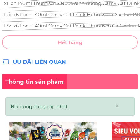
x1 lon 140ml Thunfisch - Nước dinh dưỡng Carny Cat Drin
Lốc x6 Lon - 140ml Carny Cat Drink Huhn Vị Gà 6 x1 lon 
Lốc x6 Lon - 140ml Carny Cat Drink, Thunfisch Cá 6 x1 lo
Hết hàng
ƯU ĐÃI LIÊN QUAN
Thông tin sản phẩm
×
Nội dung đang cập nhật.