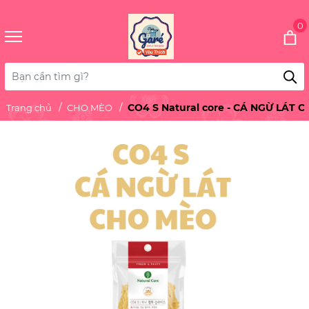
0
CO4 S Natural core - CÁ NGỪ LÁT 
Trang chủ
CHO MÈO