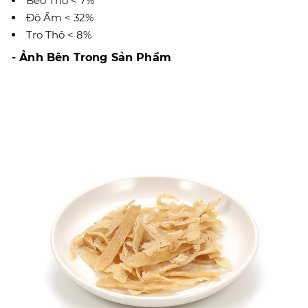
Béo Thô < 7%
Độ Ẩm < 32%
Tro Thô < 8%
- Ảnh Bên Trong Sản Phẩm