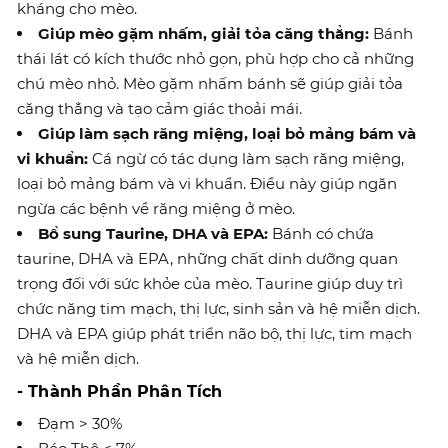
kháng cho mèo.
Giúp mèo gặm nhấm, giải tỏa căng thẳng:
Bánh
thái lát có kích thước nhỏ gọn, phù hợp cho cả những
chú mèo nhỏ. Mèo gặm nhấm bánh sẽ giúp giải tỏa
căng thẳng và tạo cảm giác thoải mái.
Giúp làm sạch răng miệng, loại bỏ mảng bám và
vi khuẩn:
Cá ngừ có tác dụng làm sạch răng miệng,
loại bỏ mảng bám và vi khuẩn. Điều này giúp ngăn
ngừa các bệnh về răng miệng ở mèo.
Bổ sung Taurine, DHA và EPA:
Bánh có chứa
taurine, DHA và EPA, những chất dinh dưỡng quan
trọng đối với sức khỏe của mèo. Taurine giúp duy trì
chức năng tim mạch, thị lực, sinh sản và hệ miễn dịch.
DHA và EPA giúp phát triển não bộ, thị lực, tim mạch
và hệ miễn dịch.
- Thành Phần Phân Tích
Đạm > 30%