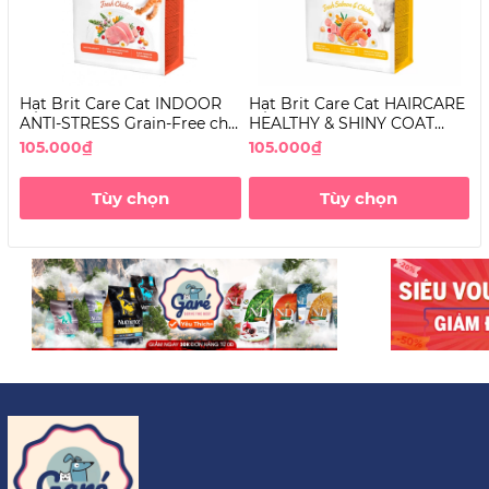
Hạt Brit Care Cat INDOOR
Hạt Brit Care Cat HAIRCARE
H
ANTI-STRESS Grain-Free cho
HEALTHY & SHINY COAT
S
Mèo
Grain-Free dưỡng lông cho
G
105.000₫
105.000₫
1
Mèo
T
Tùy chọn
Tùy chọn