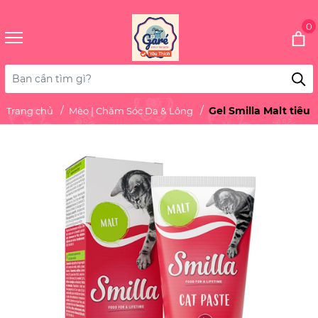
0
Gel Smilla Malt tiêu
Trang chủ
Mèo | Chăm Sóc Da & Lông