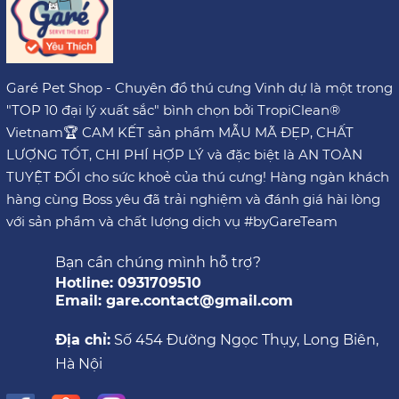
Garé Pet Shop - Chuyên đồ thú cưng Vinh dự là một trong
"TOP 10 đại lý xuất sắc" bình chọn bởi TropiClean®
Vietnam🏆 CAM KẾT sản phẩm MẪU MÃ ĐẸP, CHẤT
LƯỢNG TỐT, CHI PHÍ HỢP LÝ và đặc biệt là AN TOÀN
TUYỆT ĐỐI cho sức khoẻ của thú cưng! Hàng ngàn khách
hàng cùng Boss yêu đã trải nghiệm và đánh giá hài lòng
với sản phẩm và chất lượng dịch vụ #byGareTeam
Bạn cần chúng mình hỗ trợ?
Hotline: 0931709510
Email: gare.contact@gmail.com
Địa chỉ:
Số 454 Đường Ngọc Thụy, Long Biên,
Hà Nội