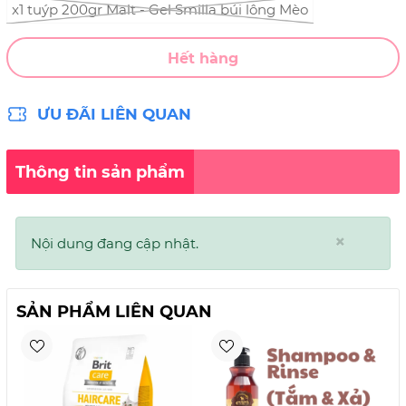
x1 tuýp 200gr Malt - Gel Smilla búi lông Mèo
Hết hàng
ƯU ĐÃI LIÊN QUAN
Thông tin sản phẩm
×
Nội dung đang cập nhật.
SẢN PHẨM LIÊN QUAN