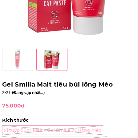
Gel Smilla Malt tiêu búi lông Mèo
SKU:
(Đang cập nhật...)
75.000₫
Kích thước
x1 tuýp 50gr Malt - Gel Smilla búi lông Mèo