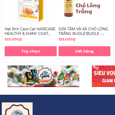
Hạt Brit Care Cat HAIRCARE
SỮA TẮM VÀ XẢ CHÓ LÔNG
S
HEALTHY & SHINY COAT
TRẮNG BUDLE'BUDLE -
D
Grain-Free dưỡng lông cho
ECOLAND WHITE
S
105.000₫
195.000₫
1
Mèo
SHAMPOO & RINSE
L
Tùy chọn
Hết hàng