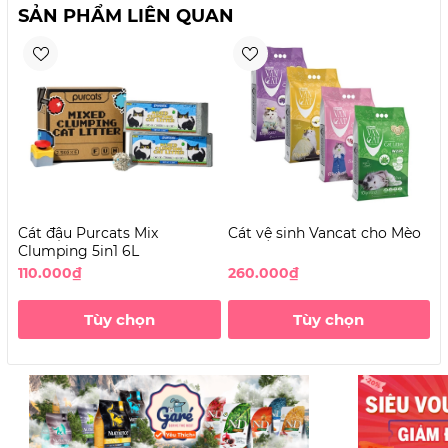
SẢN PHẨM LIÊN QUAN
Cát đậu Purcats Mix
Cát vệ sinh Vancat cho Mèo
5
Clumping 5in1 6L
W
110.000₫
260.000₫
1
Tùy chọn
Tùy chọn