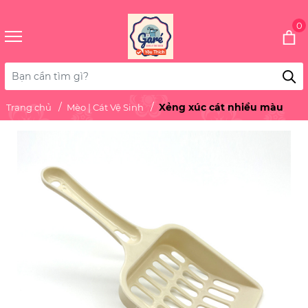
0
Xẻng xúc cát nhiều màu
Trang chủ
Mèo | Cát Vệ Sinh