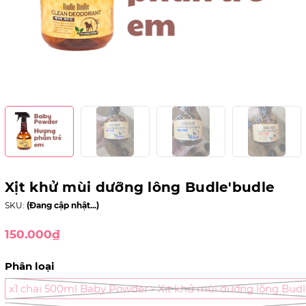
Xịt khử mùi dưỡng lông Budle'budle
SKU:
(Đang cập nhật...)
150.000₫
Phân loại
x1 chai 500ml Baby Powder - Xịt khử mùi dưỡng lông Budl