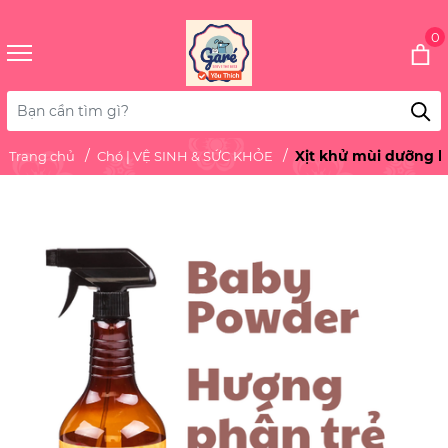
0
Xịt khử mùi dưỡng l
Trang chủ
Chó | VỆ SINH & SỨC KHỎE