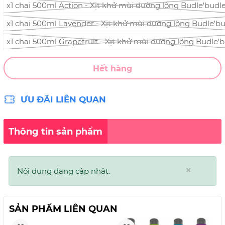
x1 chai 500ml Action - Xịt khử mùi dưỡng lông Budle'budl
x1 chai 500ml Lavender - Xịt khử mùi dưỡng lông Budle'b
x1 chai 500ml Grapefruit - Xịt khử mùi dưỡng lông Budle'
Hết hàng
ƯU ĐÃI LIÊN QUAN
Thông tin sản phẩm
×
Nội dung đang cập nhật.
SẢN PHẨM LIÊN QUAN