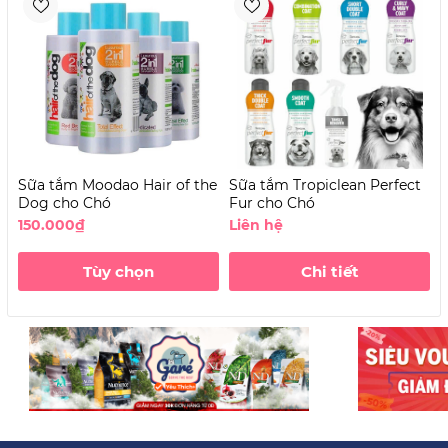
Sữa tắm Moodao Hair of the
Sữa tắm Tropiclean Perfect
P
Dog cho Chó
Fur cho Chó
150.000₫
Liên hệ
Tùy chọn
Chi tiết