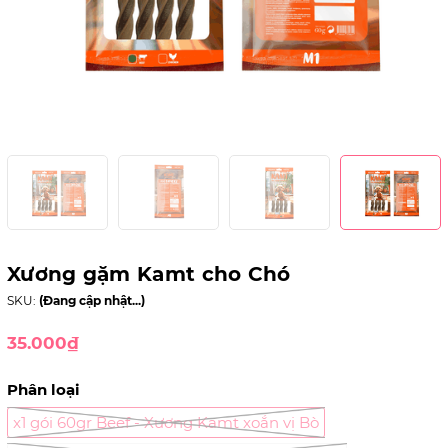
Xương gặm Kamt cho Chó
SKU:
(Đang cập nhật...)
35.000₫
Phân loại
x1 gói 60gr Beef - Xương Kamt xoắn vị Bò