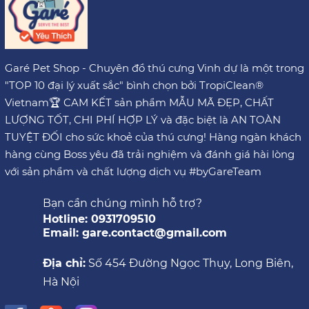
Garé Pet Shop - Chuyên đồ thú cưng Vinh dự là một trong
"TOP 10 đại lý xuất sắc" bình chọn bởi TropiClean®
Vietnam🏆 CAM KẾT sản phẩm MẪU MÃ ĐẸP, CHẤT
LƯỢNG TỐT, CHI PHÍ HỢP LÝ và đặc biệt là AN TOÀN
TUYỆT ĐỐI cho sức khoẻ của thú cưng! Hàng ngàn khách
hàng cùng Boss yêu đã trải nghiệm và đánh giá hài lòng
với sản phẩm và chất lượng dịch vụ #byGareTeam
Bạn cần chúng mình hỗ trợ?
Hotline: 0931709510
Email: gare.contact@gmail.com
Địa chỉ:
Số 454 Đường Ngọc Thụy, Long Biên,
Hà Nội