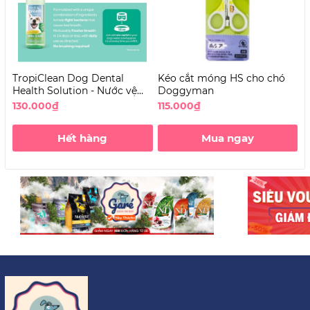
TropiClean Dog Dental
Kéo cắt móng HS cho chó
B
Health Solution - Nước vệ
Doggyman
c
sinh răng miệng cho Chó
130.000₫
115.000₫
4
không vị
Hết hàng
Mua ngay