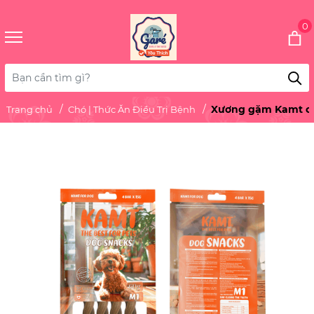
0
Xương gặm Kamt c
Trang chủ
Chó | Thức Ăn Điều Trị Bệnh