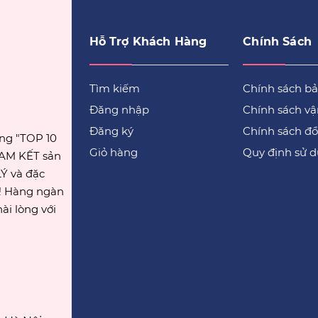
Hỗ Trợ Khách Hàng
Chính Sách
Tìm kiếm
Chính sách b
Đăng nhập
Chính sách v
Đăng ký
Chính sách đổi
ong "TOP 10
Giỏ hàng
Quy định sử 
CAM KẾT sản
Ý và đặc
g! Hàng ngàn
ài lòng với