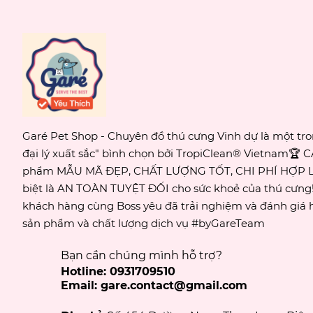
Garé Pet Shop - Chuyên đồ thú cưng Vinh dự là một tr
đại lý xuất sắc" bình chọn bởi TropiClean® Vietnam🏆 
phẩm MẪU MÃ ĐẸP, CHẤT LƯỢNG TỐT, CHI PHÍ HỢP L
biệt là AN TOÀN TUYỆT ĐỐI cho sức khoẻ của thú cưn
khách hàng cùng Boss yêu đã trải nghiệm và đánh giá h
sản phẩm và chất lượng dịch vụ #byGareTeam
Bạn cần chúng mình hỗ trợ?
Hotline: 0931709510
Email: gare.contact@gmail.com