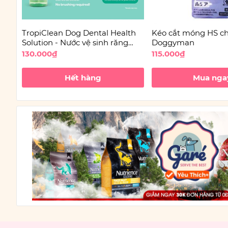
TropiClean Dog Dental Health
Kéo cắt móng HS ch
Solution - Nước vệ sinh răng
Doggyman
miệng cho Chó không vị
130.000₫
115.000₫
Hết hàng
Mua nga