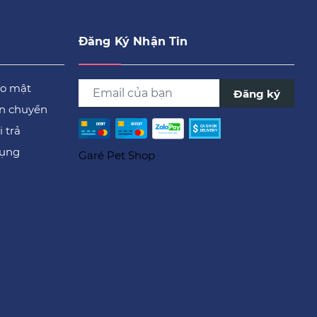
Đăng Ký Nhận Tin
ảo mật
Đăng ký
ận chuyển
 trả
dụng