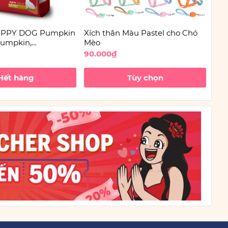
PUPPY DOG Pumpkin
Xích thân Màu Pastel cho Chó
Keo
Pumpkin,
Mèo
e | Hạt Farmina
90.000₫
875
hỏ
Hết hàng
Tùy chọn