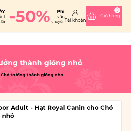
-50%
0
ÀY
Phí
Giỏ hàng
i 1
vận
Tài khoản
lỗi
chuyển
trưởng thành giống nhỏ
ho Chó trưởng thành giống nhỏ
oor Adult - Hạt Royal Canin cho Chó
g nhỏ