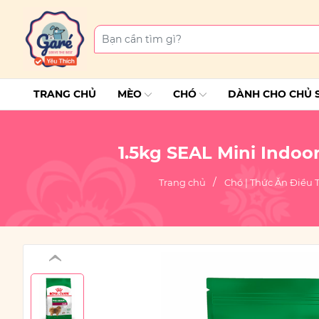
TRANG CHỦ
MÈO
CHÓ
DÀNH CHO CHỦ 
1.5kg SEAL Mini Indoo
Trang chủ
Chó | Thức Ăn Điều 