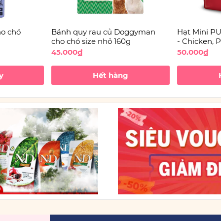
o chó
Bánh quy rau củ Doggyman
Hạt Mini 
cho chó size nhỏ 160g
- Chicken, 
Pomegranat
45.000₫
50.000₫
N&D Chó n
y
Hết hàng