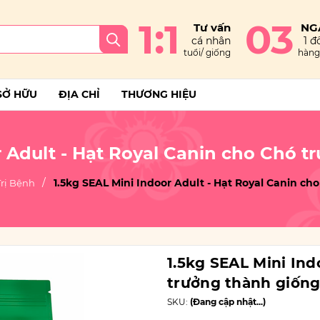
1:1
03
Tư vấn
NG
cá nhân
1 đổ
tuổi/ giống
hàng 
SỞ HỮU
ĐỊA CHỈ
THƯƠNG HIỆU
r Adult - Hạt Royal Canin cho Chó 
1.5kg SEAL Mini Indoor Adult - Hạt Royal Canin c
Trị Bệnh
1.5kg SEAL Mini Ind
trưởng thành giốn
SKU:
(Đang cập nhật...)