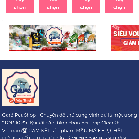
Nature
Knabbersnack
Creme từ
vị Gà
chọn
chọn
chọn
chọn
Thịt Gà & Cá
Phomai & Cá
hồi dạng súp
hồi giòn tan
thưởng
bên ngoài
ngon & tiết
bọc kem
kiệm cho
Mèo
Garé Pet Shop - Chuyên đồ thú cưng Vinh dự là một trong
"TOP 10 đại lý xuất sắc" bình chọn bởi TropiClean®
Vietnam🏆 CAM KẾT sản phẩm MẪU MÃ ĐẸP, CHẤT
LƯỢNG TỐT, CHI PHÍ HỢP LÝ và đặc biệt là AN TOÀN