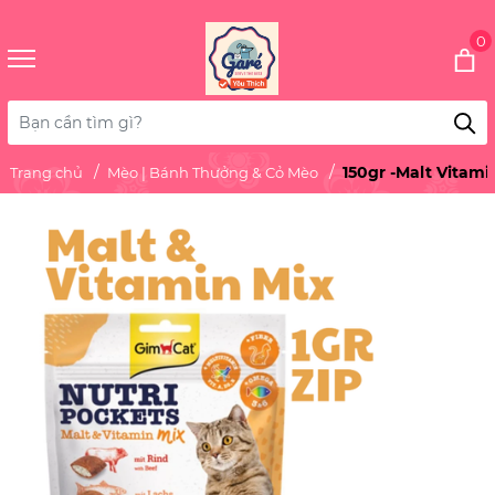
0
150gr -Malt Vitami
Trang chủ
Mèo | Bánh Thưởng & Cỏ Mèo