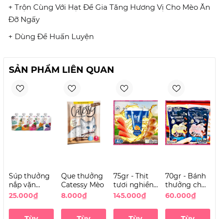
+ Trộn Cùng Với Hạt Để Gia Tăng Hương Vị Cho Mèo Ăn
Đỡ Ngấy
+ Dùng Để Huấn Luyện
SẢN PHẨM LIÊN QUAN
Súp thưởng
Que thưởng
75gr - Thịt
70gr - Bánh
nắp vặn
Catessy Mèo
tươi nghiền
thưởng cho
GNAWLERS
dạng Súp
Mèo Coshida
25.000₫
8.000₫
145.000₫
60.000₫
Lick’n’Likable
Brit
Creamy &
cho Mèo
Premium
Crunch
Tùy
Tùy
Tùy
Tùy