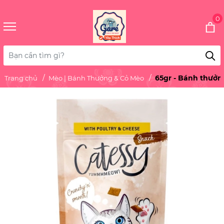
0
65gr - Bánh thưởn
Trang chủ
Mèo | Bánh Thưởng & Cỏ Mèo