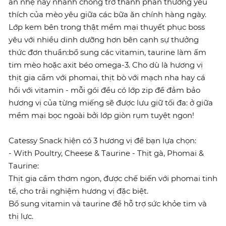
ăn nhẹ này nhanh chóng trở thành phần thưởng yêu
thích của mèo yêu giữa các bữa ăn chính hàng ngày.
Lớp kem bên trong thật mềm mại thuyết phục boss
yêu với nhiều dinh dưỡng hơn bên cạnh sự thưởng
thức đơn thuần:bổ sung các vitamin, taurine làm ấm
tim mèo hoặc axit béo omega-3. Cho dù là hương vị
thịt gia cầm với phomai, thịt bò với mạch nha hay cá
hồi với vitamin - mỗi gói đều có lớp zip để đảm bảo
hương vị của từng miếng sẽ được lưu giữ tối đa: ở giữa
mềm mại bọc ngoài bởi lớp giòn rụm tuyệt ngon!
Catessy Snack hiện có 3 hương vị để bạn lựa chọn:
- With Poultry, Cheese & Taurine - Thịt gà, Phomai &
Taurine:
Thịt gia cầm thơm ngon, được chế biến với phomai tinh
tế, cho trải nghiệm hương vị đặc biệt.
Bổ sung vitamin và taurine để hỗ trợ sức khỏe tim và
thị lực.