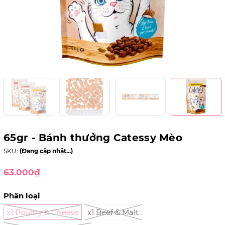
65gr - Bánh thưởng Catessy Mèo
SKU:
(Đang cập nhật...)
63.000₫
Phân loại
x1 Poultry & Cheese
x1 Beef & Malt