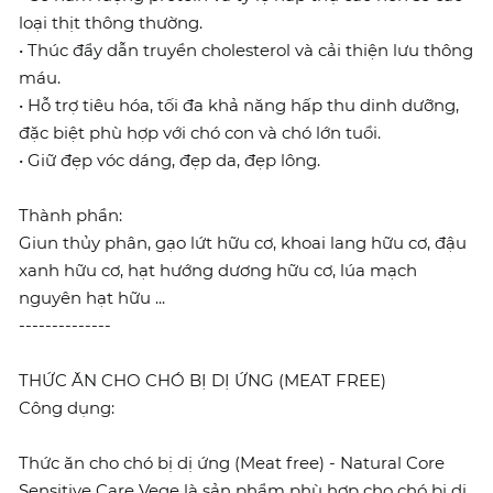
loại thịt thông thường.
• Thúc đẩy dẫn truyền cholesterol và cải thiện lưu thông
máu.
• Hỗ trợ tiêu hóa, tối đa khả năng hấp thu dinh dưỡng,
đặc biệt phù hợp với chó con và chó lớn tuổi.
• Giữ đẹp vóc dáng, đẹp da, đẹp lông.
Thành phần:
Giun thủy phân, gạo lứt hữu cơ, khoai lang hữu cơ, đậu
xanh hữu cơ, hạt hướng dương hữu cơ, lúa mạch
nguyên hạt hữu ...
--------------
THỨC ĂN CHO CHÓ BỊ DỊ ỨNG (MEAT FREE)
Công dụng:
Thức ăn cho chó bị dị ứng (Meat free) - Natural Core
Sensitive Care Vege là sản phẩm phù hợp cho chó bị dị