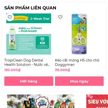
SẢN PHẨM LIÊN QUAN
TropiClean Dog Dental
Kéo cắt móng HS cho chó
B
Health Solution - Nước vệ
Doggyman
c
sinh răng miệng cho Chó
130.000₫
115.000₫
4
không vị
Hết hàng
Mua ngay