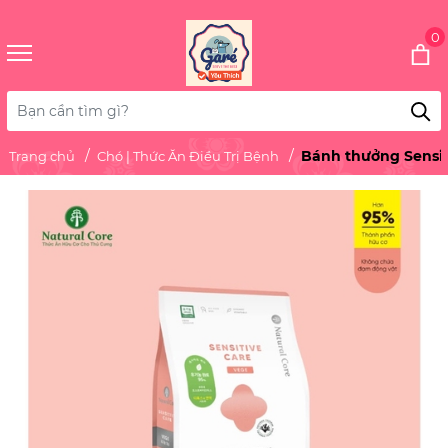
0
Bánh thưởng Sensit
Trang chủ
Chó | Thức Ăn Điều Trị Bệnh