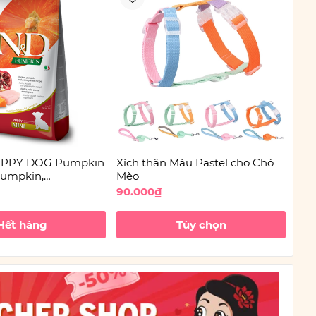
PUPPY DOG Pumpkin
Xích thân Màu Pastel cho Chó
Keo
Pumpkin,
Mèo
e | Hạt Farmina
90.000₫
875
hỏ
Hết hàng
Tùy chọn