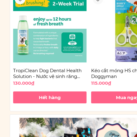
TropiClean Dog Dental Health
Kéo cắt móng HS ch
Solution - Nước vệ sinh răng
Doggyman
miệng cho Chó không vị
130.000₫
115.000₫
Hết hàng
Mua nga