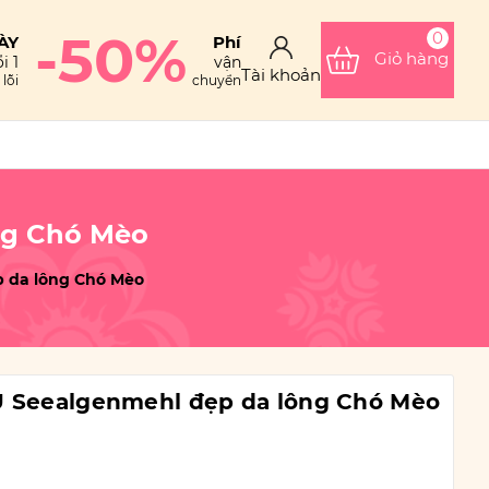
-50%
0
ÀY
Phí
Giỏ hàng
i 1
vận
Tài khoản
lỗi
chuyển
ng Chó Mèo
 da lông Chó Mèo
U Seealgenmehl đẹp da lông Chó Mèo