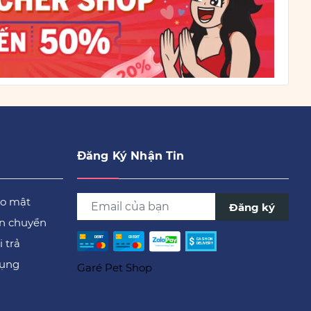
Đăng Ký Nhận Tin
ảo mật
Đăng ký
ận chuyển
 trả
dụng
Garé Pet Shop