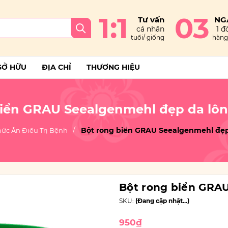
1:1
03
Tư vấn
NG
cá nhân
1 đổ
tuổi/ giống
hàng 
SỞ HỮU
ĐỊA CHỈ
THƯƠNG HIỆU
biển GRAU Seealgenmehl đẹp da lô
Bột rong biển GRAU Seealgenmehl đẹp
hức Ăn Điều Trị Bệnh
Bột rong biển GRA
SKU:
(Đang cập nhật...)
950₫