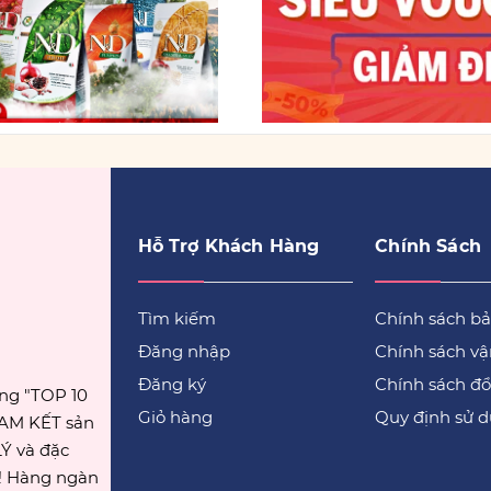
Hỗ Trợ Khách Hàng
Chính Sách
Tìm kiếm
Chính sách b
Đăng nhập
Chính sách v
Đăng ký
Chính sách đổi
ong "TOP 10
Giỏ hàng
Quy định sử 
CAM KẾT sản
Ý và đặc
g! Hàng ngàn