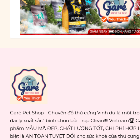
Garé Pet Shop - Chuyên đồ thú cưng Vinh dự là một tr
đại lý xuất sắc" bình chọn bởi TropiClean® Vietnam🏆 
phẩm MẪU MÃ ĐẸP, CHẤT LƯỢNG TỐT, CHI PHÍ HỢP L
biệt là AN TOÀN TUYỆT ĐỐI cho sức khoẻ của thú cưn