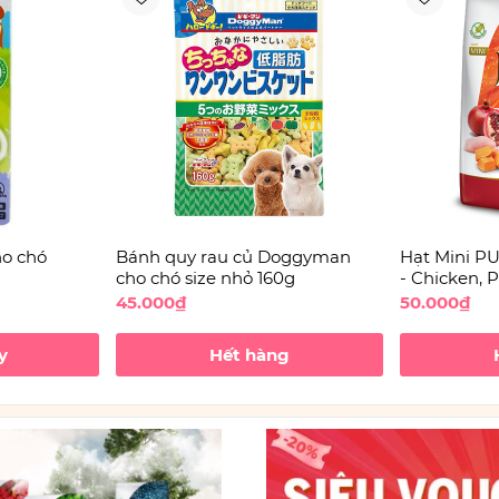
o chó
Bánh quy rau củ Doggyman
Hạt Mini 
cho chó size nhỏ 160g
- Chicken, 
Pomegranat
45.000₫
50.000₫
N&D Chó n
y
Hết hàng