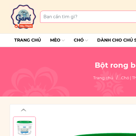
TRANG CHỦ
MÈO
CHÓ
DÀNH CHO CHỦ 
Bột rong 
Trang chủ
Chó | T