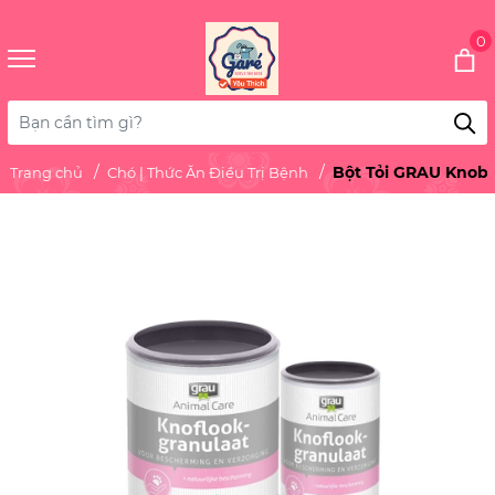
0
Bột Tỏi GRAU Knobl
Trang chủ
Chó | Thức Ăn Điều Trị Bệnh