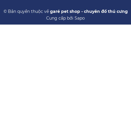
© Bản quyền thuộc về
garé pet shop - chuyên đồ thú cưng
Cung cấp bởi
Sapo