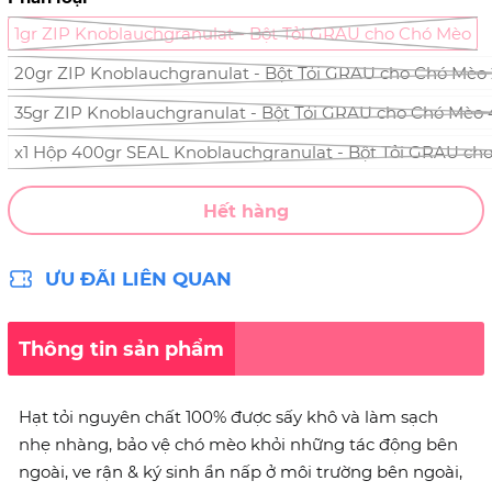
1gr ZIP Knoblauchgranulat - Bột Tỏi GRAU cho Chó Mèo
20gr ZIP Knoblauchgranulat - Bột Tỏi GRAU cho Chó Mèo 
35gr ZIP Knoblauchgranulat - Bột Tỏi GRAU cho Chó Mèo 
x1 Hộp 400gr SEAL Knoblauchgranulat - Bột Tỏi GRAU ch
Hết hàng
ƯU ĐÃI LIÊN QUAN
Thông tin sản phẩm
Hạt tỏi nguyên chất 100% được sấy khô và làm sạch
nhẹ nhàng, bảo vệ chó mèo khỏi những tác động bên
ngoài, ve rận & ký sinh ẩn nấp ở môi trường bên ngoài,