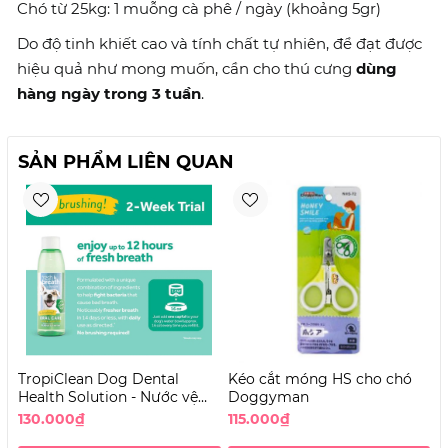
Chó từ 25kg: 1 muỗng cà phê / ngày (khoảng 5gr)
Do độ tinh khiết cao và tính chất tự nhiên, để đạt được
hiệu quả như mong muốn, cần cho thú cưng
dùng
hàng ngày trong 3 tuần
.
SẢN PHẨM LIÊN QUAN
TropiClean Dog Dental
Kéo cắt móng HS cho chó
B
Health Solution - Nước vệ
Doggyman
c
sinh răng miệng cho Chó
130.000₫
115.000₫
4
không vị