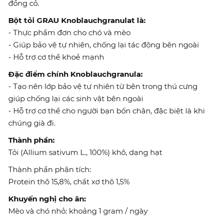
đồng cỏ.
Bột tỏi GRAU Knoblauchgranulat là:
- Thực phẩm đơn cho chó và mèo
- Giúp bảo vệ tự nhiên, chống lại tác động bên ngoài
- Hỗ trợ cơ thể khoẻ mạnh
Đặc điểm chính Knoblauchgranula:
- Tạo nên lớp bảo vệ tự nhiên từ bên trong thú cưng
giúp chống lại các sinh vật bên ngoài
- Hỗ trợ cơ thể cho người bạn bốn chân, đặc biệt là khi
chúng già đi.
Thành phần:
Tỏi (Allium sativum L., 100%) khô, dạng hạt
Thành phần phân tích:
Protein thô 15,8%, chất xơ thô 1,5%
Khuyến nghị cho ăn:
Mèo và chó nhỏ: khoảng 1 gram / ngày