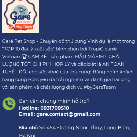
Garé Pet Shop - Chuyên đồ thú cưng Vinh dự là một trong
"TOP 10 đại lý xuất sắc" bình chọn bởi TropiClean®
Vietnam🏆 CAM KẾT sản phẩm MẪU MÃ ĐẸP, CHẤT
LƯỢNG TỐT, CHI PHÍ HỢP LÝ và đặc biệt là AN TOÀN
TUYỆT ĐỐI cho sức khoẻ của thú cưng! Hàng ngàn khách
hàng cùng Boss yêu đã trải nghiệm và đánh giá hài lòng
với sản phẩm và chất lượng dịch vụ #byGareTeam
Bạn cần chúng mình hỗ trợ?
Hotline: 0931709510
Email: gare.contact@gmail.com
Địa chỉ:
Số 454 Đường Ngọc Thụy, Long Biên,
Hà Nội