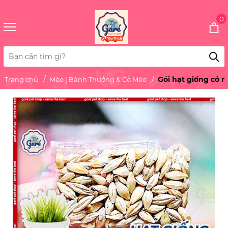
0
Gói hạt giống cỏ 
Trang chủ
Mèo | Bánh Thưởng & Cỏ Mèo