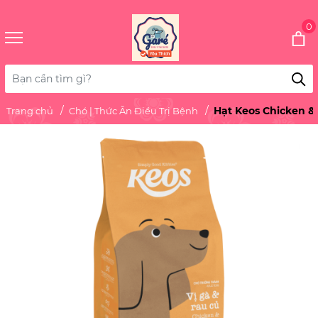
0
Hạt Keos Chicken &
Trang chủ
Chó | Thức Ăn Điều Trị Bệnh