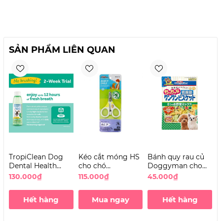
SẢN PHẨM LIÊN QUAN
TropiClean Dog
Kéo cắt móng HS
Bánh quy rau củ
Dental Health
cho chó
Doggyman cho
Solution - Nước vệ
Doggyman
chó size nhỏ 160g
C
130.000₫
115.000₫
45.000₫
sinh răng miệng
cho Chó không vị
Hết hàng
Mua ngay
Hết hàng