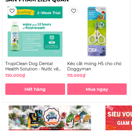
TropiClean Dog Dental
Kéo cắt móng HS cho chó
B
Health Solution - Nước vệ
Doggyman
c
sinh răng miệng cho Chó
130.000₫
115.000₫
4
không vị
Hết hàng
Mua ngay