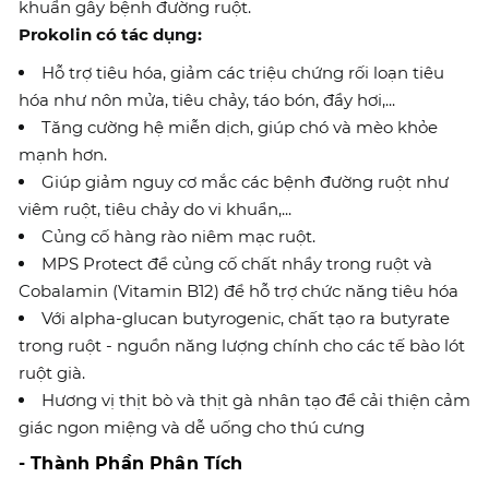
khuẩn gây bệnh đường ruột.
Prokolin có tác dụng:
Hỗ trợ tiêu hóa, giảm các triệu chứng rối loạn tiêu
hóa như nôn mửa, tiêu chảy, táo bón, đầy hơi,...
Tăng cường hệ miễn dịch, giúp chó và mèo khỏe
mạnh hơn.
Giúp giảm nguy cơ mắc các bệnh đường ruột như
viêm ruột, tiêu chảy do vi khuẩn,...
Củng cố hàng rào niêm mạc ruột.
MPS Protect để củng cố chất nhầy trong ruột và
Cobalamin (Vitamin B12) để hỗ trợ chức năng tiêu hóa
Với alpha-glucan butyrogenic, chất tạo ra butyrate
trong ruột - nguồn năng lượng chính cho các tế bào lót
ruột già.
Hương vị thịt bò và thịt gà nhân tạo để cải thiện cảm
giác ngon miệng và dễ uống cho thú cưng
- Thành Phần Phân Tích