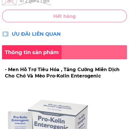
1 gói
VỈ 2 gói 2 1 gói
Hết hàng
ƯU ĐÃI LIÊN QUAN
Thông tin sản phẩm
- Men Hỗ Trợ Tiêu Hóa , Tăng Cường Miễn Dịch
Cho Chó Và Mèo Pro-Kolin Enterogenic