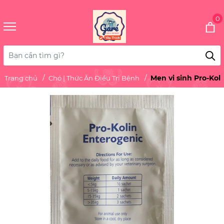
0
Men vi sinh Pro-Kol
Trang chủ
Chó | Thức Ăn Điều Trị Bệnh