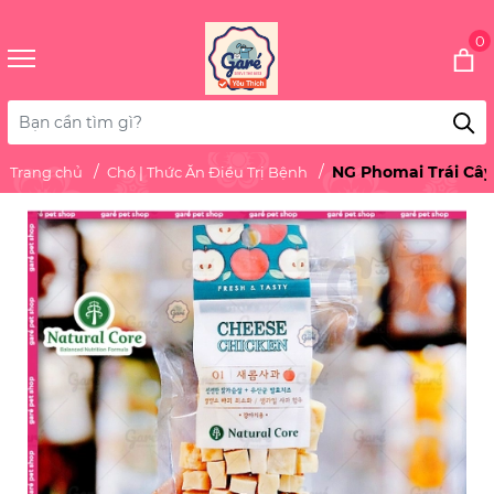
0
NG Phomai Trái Cây
Trang chủ
Chó | Thức Ăn Điều Trị Bệnh