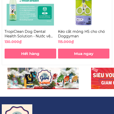
TropiClean Dog Dental
Kéo cắt móng HS cho chó
B
Health Solution - Nước vệ
Doggyman
c
sinh răng miệng cho Chó
130.000₫
115.000₫
4
không vị
Hết hàng
Mua ngay