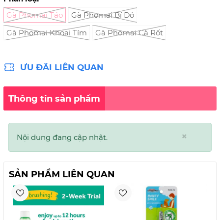
Gà Phomai Táo
Gà Phomai Bí Đỏ
Gà Phomai Khoai Tím
Gà Phomai Cà Rốt
ƯU ĐÃI LIÊN QUAN
Thông tin sản phẩm
×
Nội dung đang cập nhật.
SẢN PHẨM LIÊN QUAN