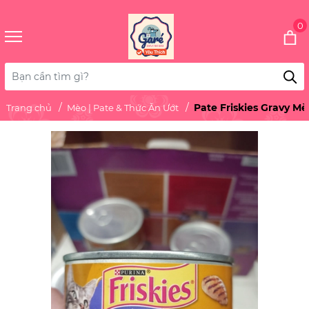
0
Pate Friskies Gravy Mè
Trang chủ
Mèo | Pate & Thức Ăn Ướt