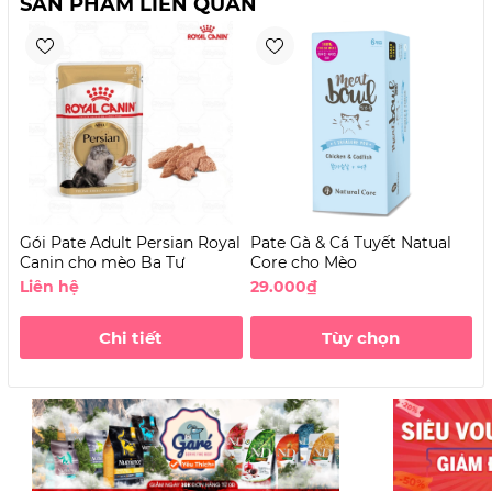
SẢN PHẨM LIÊN QUAN
Gói Pate Adult Persian Royal
Pate Gà & Cá Tuyết Natual
P
Canin cho mèo Ba Tư
Core cho Mèo
C
Liên hệ
29.000₫
2
Chi tiết
Tùy chọn