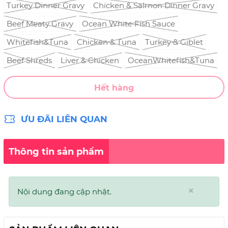
Turkey Dinner Gravy
Chicken & Salmon Dinner Gravy
Beef Meaty Gravy
Ocean White Fish Sauce
Whitefish&Tuna
Chicken & Tuna
Turkey & Giblet
Beef Shreds
Liver & Chicken
OceanWhitefish&Tuna
Hết hàng
ƯU ĐÃI LIÊN QUAN
Thông tin sản phẩm
×
Nội dung đang cập nhật.