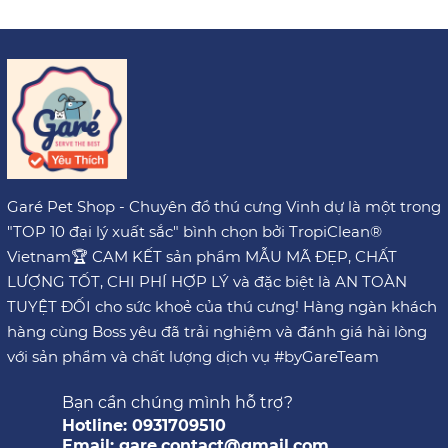
Garé Pet Shop - Chuyên đồ thú cưng Vinh dự là một trong
"TOP 10 đại lý xuất sắc" bình chọn bởi TropiClean®
Vietnam🏆 CAM KẾT sản phẩm MẪU MÃ ĐẸP, CHẤT
LƯỢNG TỐT, CHI PHÍ HỢP LÝ và đặc biệt là AN TOÀN
TUYỆT ĐỐI cho sức khoẻ của thú cưng! Hàng ngàn khách
hàng cùng Boss yêu đã trải nghiệm và đánh giá hài lòng
với sản phẩm và chất lượng dịch vụ #byGareTeam
Bạn cần chúng mình hỗ trợ?
Hotline: 0931709510
Email: gare.contact@gmail.com