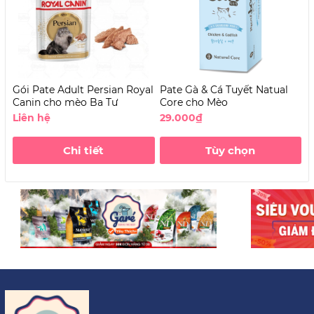
Gói Pate Adult Persian Royal
Pate Gà & Cá Tuyết Natual
P
Canin cho mèo Ba Tư
Core cho Mèo
C
Liên hệ
29.000₫
2
Chi tiết
Tùy chọn