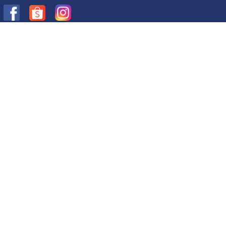
Hỗ Trợ Khách Hàng
Tìm kiếm
Đăng nhập
Đăng ký
Giỏ hàng
Chính Sách
Chính sách bảo mật
Chính sách vận chuyển
Chính sách đổi trả
Quy định sử dụng