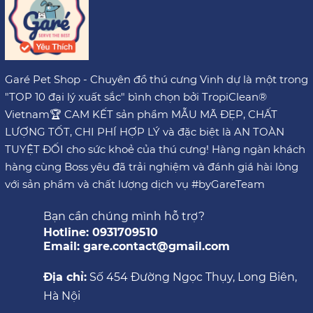
Garé Pet Shop - Chuyên đồ thú cưng Vinh dự là một trong
"TOP 10 đại lý xuất sắc" bình chọn bởi TropiClean®
Vietnam🏆 CAM KẾT sản phẩm MẪU MÃ ĐẸP, CHẤT
LƯỢNG TỐT, CHI PHÍ HỢP LÝ và đặc biệt là AN TOÀN
TUYỆT ĐỐI cho sức khoẻ của thú cưng! Hàng ngàn khách
hàng cùng Boss yêu đã trải nghiệm và đánh giá hài lòng
với sản phẩm và chất lượng dịch vụ #byGareTeam
Bạn cần chúng mình hỗ trợ?
Hotline: 0931709510
Email: gare.contact@gmail.com
Địa chỉ:
Số 454 Đường Ngọc Thụy, Long Biên,
Hà Nội