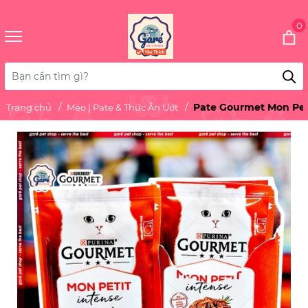
0
Pate Gourmet Mon Pet
Trang chủ
Mèo | Pate & Thức Ăn Ướt