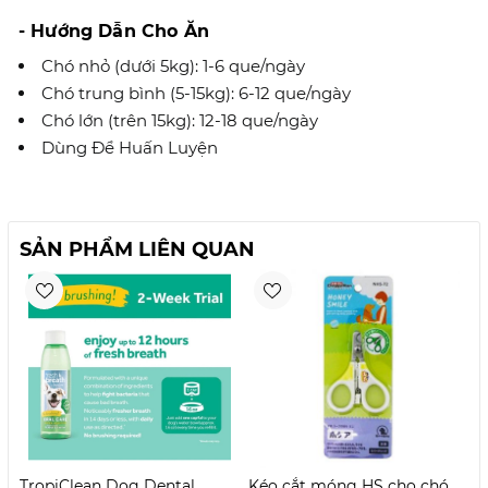
- Hướng Dẫn Cho Ăn
Chó nhỏ (dưới 5kg): 1-6 que/ngày
Chó trung bình (5-15kg): 6-12 que/ngày
Chó lớn (trên 15kg): 12-18 que/ngày
Dùng Để Huấn Luyện
SẢN PHẨM LIÊN QUAN
TropiClean Dog Dental
Kéo cắt móng HS cho chó
B