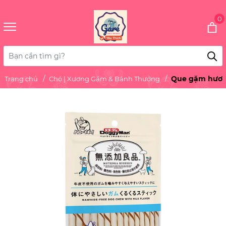
0
Que gặm hươn
Trang chủ
Chó | Xương Gặm & Bánh Thưởng