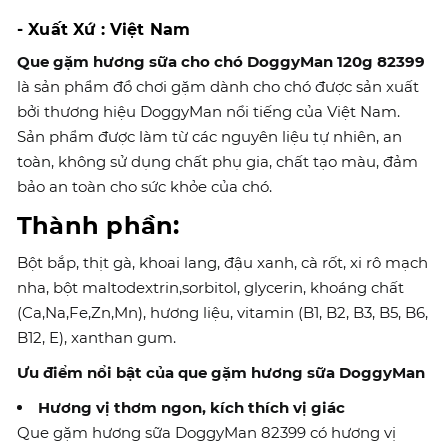
- Xuất Xứ : Việt Nam
Que gặm hương sữa cho chó DoggyMan 120g 82399
là sản phẩm đồ chơi gặm dành cho chó được sản xuất
bởi thương hiệu DoggyMan nổi tiếng của Việt Nam.
Sản phẩm được làm từ các nguyên liệu tự nhiên, an
toàn, không sử dụng chất phụ gia, chất tạo màu, đảm
bảo an toàn cho sức khỏe của chó.
Thành phần:
Bột bắp, thịt gà, khoai lang, đậu xanh, cà rốt, xi rô mạch
nha, bột maltodextrin,sorbitol, glycerin, khoáng chất
(Ca,Na,Fe,Zn,Mn), hương liệu, vitamin (B1, B2, B3, B5, B6,
B12, E), xanthan gum.
Ưu điểm nổi bật của que gặm hương sữa DoggyMan
Hương vị thơm ngon, kích thích vị giác
Que gặm hương sữa DoggyMan 82399 có hương vị