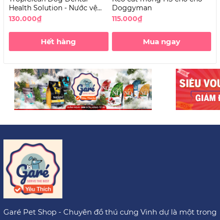
Health Solution - Nước vệ
Doggyman
c
sinh răng miệng cho Chó
130.000₫
115.000₫
4
không vị
Hết hàng
Mua ngay
Garé Pet Shop - Chuyên đồ thú cưng Vinh dự là một trong