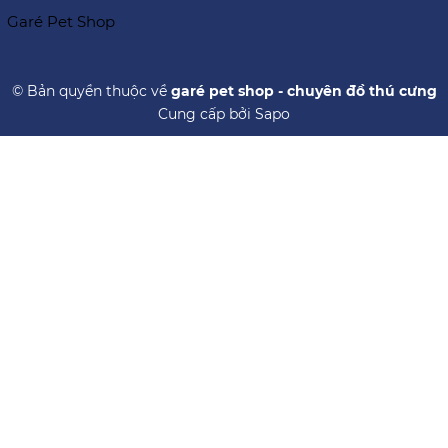
Garé Pet Shop
© Bản quyền thuộc về
garé pet shop - chuyên đồ thú cưng
Cung cấp bởi
Sapo