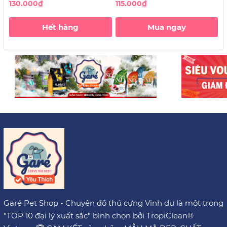
sinh răng miệng cho Chó
130.000₫
115.000₫
4
không vị
Hết hàng
Mua ngay
Garé Pet Shop - Chuyên đồ thú cưng Vinh dự là một trong
"TOP 10 đại lý xuất sắc" bình chọn bởi TropiClean®