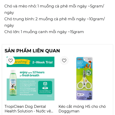
Chó và mèo nhỏ: 1 muỗng cà phê mỗi ngày ~5gram/
ngày
Chó trung bình: 2 muỗng cà phê mỗi ngày ~10gram/
ngày
Chó lớn: 1 muỗng canh mỗi ngày ~15gram
SẢN PHẨM LIÊN QUAN
TropiClean Dog Dental
Kéo cắt móng HS cho chó
B
Health Solution - Nước vệ
Doggyman
c