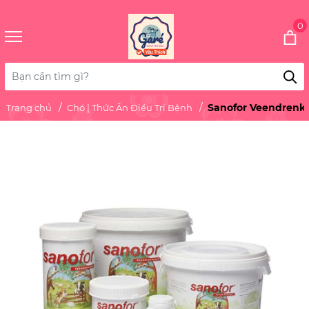
0
Sanofor Veendrenkst
Trang chủ
Chó | Thức Ăn Điều Trị Bệnh