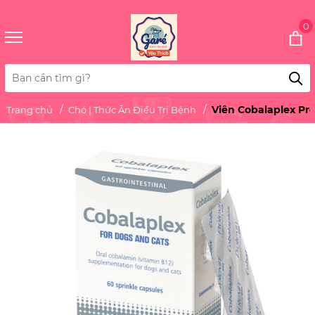
0
Viên Cobalaplex Pr
Trang chủ
Chó | Thức Ăn Điều Trị Bệnh