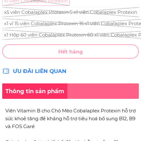
x1 viên Cobalaplex Protexin
x5 viên Cobalaplex Protexin 5 x1 viên Cobalaplex Protexin
x1 vỉ 15 viên Cobalaplex Protexin 15 x1 viên Cobalaplex Prot
x1 Hộp 60 viên Cobalaplex Protexin 60 x1 viên Cobalaplex 
Hết hàng
ƯU ĐÃI LIÊN QUAN
Thông tin sản phẩm
Viên Vitamin B cho Chó Mèo Cobalaplex Protexin hỗ trợ
sức khoẻ tăng đề kháng hỗ trợ tiêu hoá bổ sung B12, B9
và FOS Garé