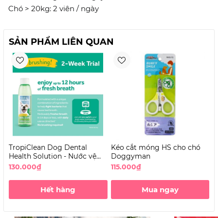
Chó > 20kg: 2 viên / ngày
SẢN PHẨM LIÊN QUAN
TropiClean Dog Dental
Kéo cắt móng HS cho chó
B
Health Solution - Nước vệ
Doggyman
c
sinh răng miệng cho Chó
130.000₫
115.000₫
4
không vị
Hết hàng
Mua ngay