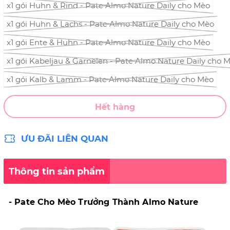
x1 gói Huhn & Rind - Pate Almo Nature Daily cho Mèo
x1 gói Huhn & Lachs - Pate Almo Nature Daily cho Mèo
x1 gói Ente & Huhn - Pate Almo Nature Daily cho Mèo
x1 gói Kabeljau & Garnelen - Pate Almo Nature Daily cho 
x1 gói Kalb & Lamm - Pate Almo Nature Daily cho Mèo
Hết hàng
ƯU ĐÃI LIÊN QUAN
Thông tin sản phẩm
- Pate Cho Mèo Trưởng Thành Almo Nature