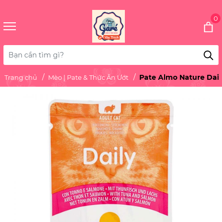
0
Pate Almo Nature Dai
Trang chủ
Mèo | Pate & Thức Ăn Ướt