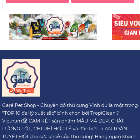
Garé Pet Shop - Chuyên đồ thú cưng Vinh dự là một trong
"TOP 10 đại lý xuất sắc" bình chọn bởi TropiClean®
Vietnam🏆 CAM KẾT sản phẩm MẪU MÃ ĐẸP, CHẤT
LƯỢNG TỐT, CHI PHÍ HỢP LÝ và đặc biệt là AN TOÀN
TUYỆT ĐỐI cho sức khoẻ của thú cưng! Hàng ngàn khách