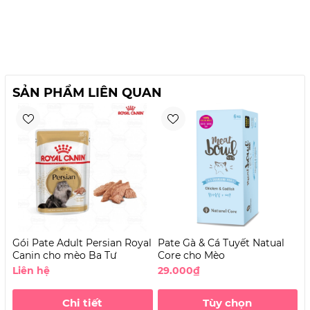
SẢN PHẨM LIÊN QUAN
Gói Pate Adult Persian Royal
Pate Gà & Cá Tuyết Natual
P
Canin cho mèo Ba Tư
Core cho Mèo
C
Liên hệ
29.000₫
2
Chi tiết
Tùy chọn