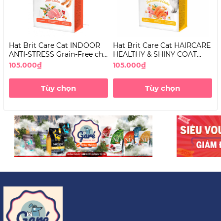
Hạt Brit Care Cat INDOOR
Hạt Brit Care Cat HAIRCARE
H
ANTI-STRESS Grain-Free cho
HEALTHY & SHINY COAT
S
Mèo
Grain-Free dưỡng lông cho
G
105.000₫
105.000₫
1
Mèo
T
Tùy chọn
Tùy chọn