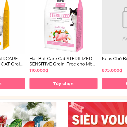
HAIRCARE
Hạt Brit Care Cat STERILIZED
Keos Chó B
OAT Grain-
SENSITIVE Grain-Free cho Mèo
o Mèo
triệt sản Tiêu hóa nhạy cảm
110.000₫
875.000₫
n
Tùy chọn