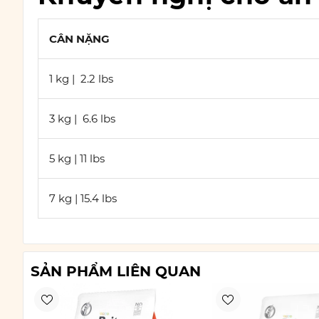
CÂN NẶNG
1 kg | 2.2 lbs
3 kg | 6.6 lbs
5 kg | 11 lbs
7 kg | 15.4 lbs
SẢN PHẨM LIÊN QUAN