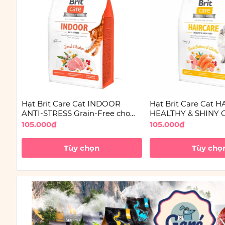
Hạt Brit Care Cat INDOOR
Hạt Brit Care Cat 
ANTI-STRESS Grain-Free cho
HEALTHY & SHINY C
Mèo
Free dưỡng lông ch
105.000₫
105.000₫
Tùy chọn
Tùy chọ