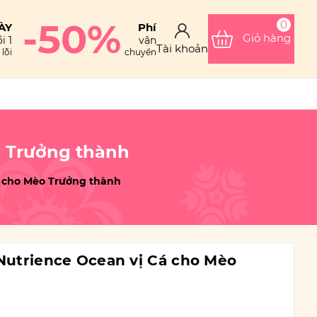
-50%
0
ÀY
Phí
Giỏ hàng
i 1
vận
Tài khoản
lỗi
chuyển
o Trưởng thành
á cho Mèo Trưởng thành
 Nutrience Ocean vị Cá cho Mèo