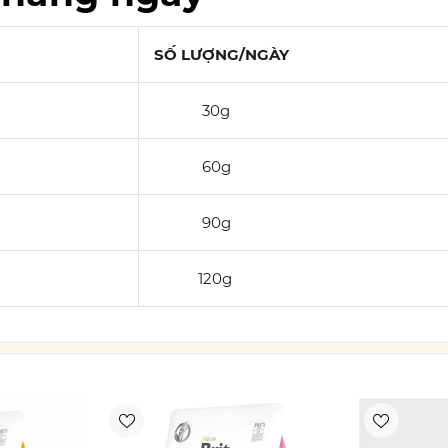
SỐ LƯỢNG/NGÀY
30g
60g
90g
120g