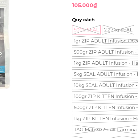
105.000₫
Quy cách
500g SEAL
2.27kg SEAL
1gr ZIP ADULT Infusion Oce
500gr ZIP ADULT Infusion -
1kg ZIP ADULT Infusion - H
5kg SEAL ADULT Infusion - 
10kg SEAL ADULT Infusion -
100gr ZIP KITTEN Infusion 
500gr ZIP KITTEN Infusion 
1kg ZIP KITTEN Infusion - 
TAG Matisse Adult Farmina