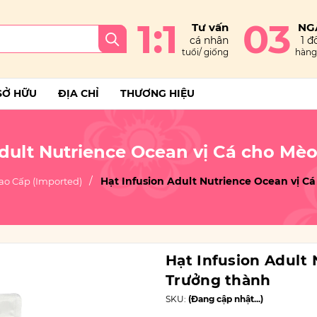
1:1
03
Tư vấn
NG
cá nhân
1 đổ
tuổi/ giống
hàng 
SỞ HỮU
ĐỊA CHỈ
THƯƠNG HIỆU
Adult Nutrience Ocean vị Cá cho Mè
Hạt Infusion Adult Nutrience Ocean vị C
ao Cấp (Imported)
Hạt Infusion Adult
Trưởng thành
SKU:
(Đang cập nhật...)