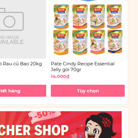
ò Rau củ Bao 20kg
Pate Cindy Recipe Essential
Hạt
Jelly gói 70gr
mè
14.000₫
80.
Hết hàng
Tùy chọn