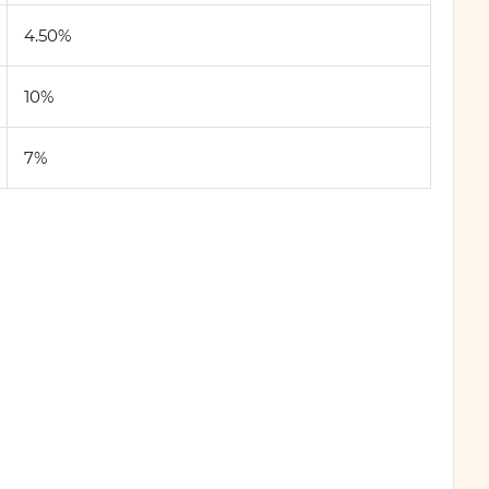
4.50%
10%
7%