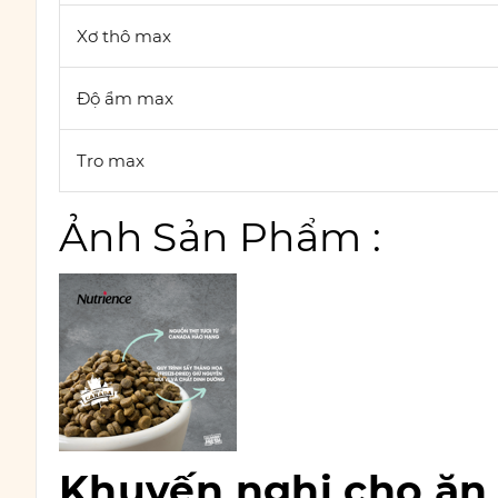
Xơ thô max
Độ ẩm max
Tro max
Ảnh Sản Phẩm :
Khuyến nghị cho ăn