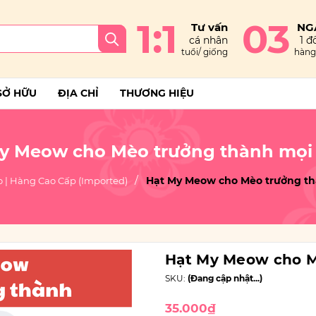
1:1
03
Tư vấn
NG
cá nhân
1 đổ
tuổi/ giống
hàng 
SỞ HỮU
ĐỊA CHỈ
THƯƠNG HIỆU
y Meow cho Mèo trưởng thành mọi
Hạt My Meow cho Mèo trưởng th
 | Hàng Cao Cấp (Imported)
Hạt My Meow cho M
SKU:
(Đang cập nhật...)
35.000₫