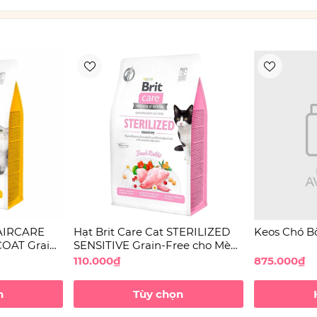
HAIRCARE
Hạt Brit Care Cat STERILIZED
Keos Chó B
OAT Grain-
SENSITIVE Grain-Free cho Mèo
o Mèo
triệt sản Tiêu hóa nhạy cảm
110.000₫
875.000₫
n
Tùy chọn