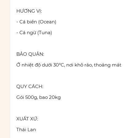
HƯƠNG VỊ:
- Cá biển (Ocean)
- Cá ngừ (Tuna)
BẢO QUẢN:
Ở nhiệt độ dưới 30°C, nơi khô ráo, thoáng mát
QUY CÁCH:
Gói 500g, bao 20kg
XUẤT XỨ:
Thái Lan