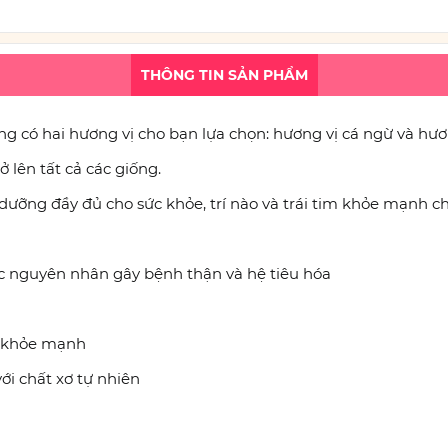
THÔNG TIN SẢN PHẨM
g có hai hương vị cho bạn lựa chọn: hương vị cá ngừ và hươn
 lên tất cả các giống.
ưỡng đầy đủ cho sức khỏe, trí nào và trái tim khỏe mạnh c
c nguyên nhân gây bệnh thận và hệ tiêu hóa
im khỏe mạnh
với chất xơ tự nhiên