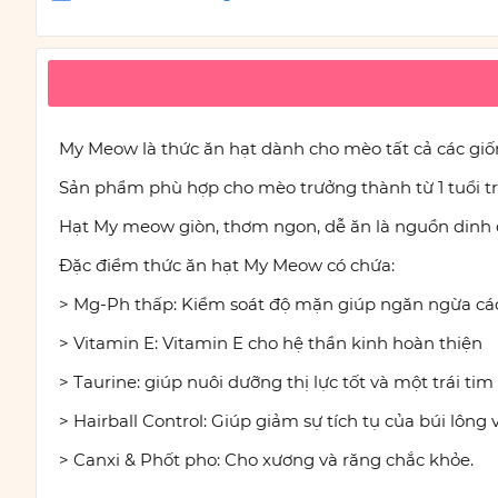
My Meow là thức ăn hạt dành cho mèo tất cả các giốn
Sản phẩm phù hợp cho mèo trưởng thành từ 1 tuổi trở
Hạt My meow giòn, thơm ngon, dễ ăn là nguồn dinh d
Đặc điểm thức ăn hạt My Meow có chứa:
> Mg-Ph thấp: Kiểm soát độ mặn giúp ngăn ngừa cá
> Vitamin E: Vitamin E cho hệ thần kinh hoàn thiện
> Taurine: giúp nuôi dưỡng thị lực tốt và một trái t
> Hairball Control: Giúp giảm sự tích tụ của búi lông 
> Canxi & Phốt pho: Cho xương và răng chắc khỏe.