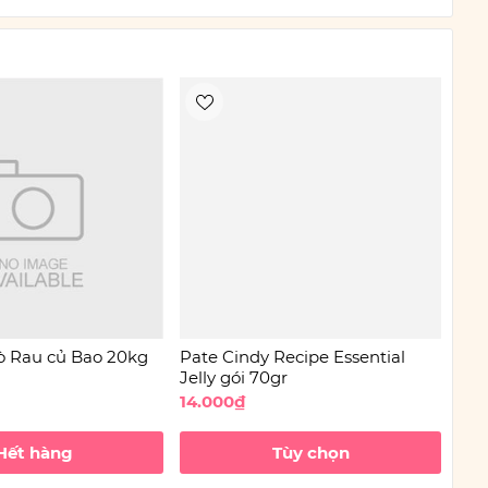
ò Rau củ Bao 20kg
Pate Cindy Recipe Essential
Hạt
Jelly gói 70gr
mè
14.000₫
80.
Hết hàng
Tùy chọn