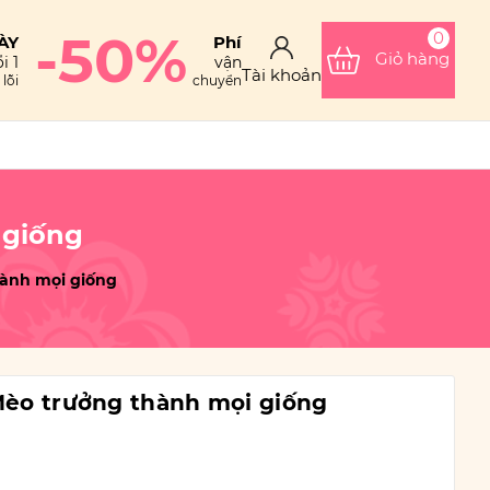
-50%
0
ÀY
Phí
Giỏ hàng
i 1
vận
Tài khoản
lỗi
chuyển
 giống
ành mọi giống
èo trưởng thành mọi giống