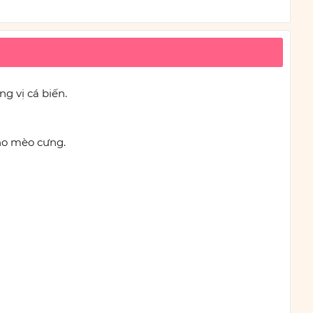
g vị cá biến.
ho mèo cưng.