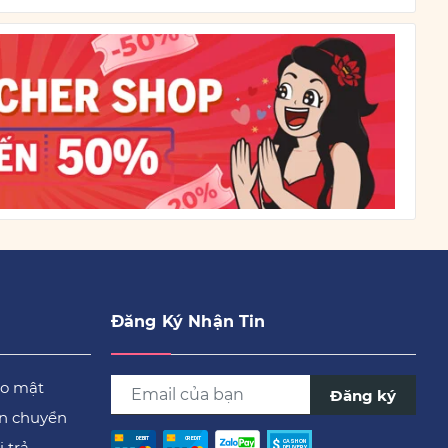
Đăng Ký Nhận Tin
ảo mật
Đăng ký
ận chuyển
 trả