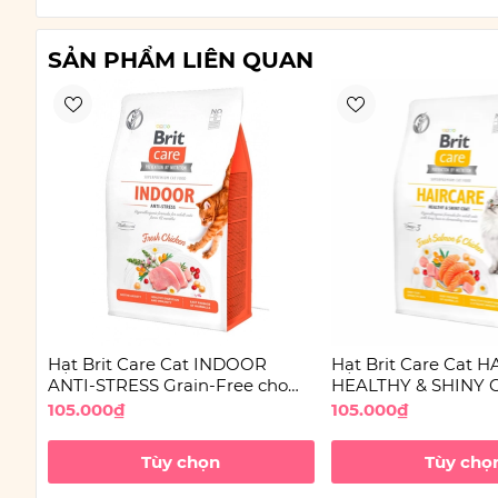
SẢN PHẨM LIÊN QUAN
Hạt Brit Care Cat INDOOR
Hạt Brit Care Cat 
ANTI-STRESS Grain-Free cho
HEALTHY & SHINY C
Mèo
Free dưỡng lông ch
105.000₫
105.000₫
Tùy chọn
Tùy chọ