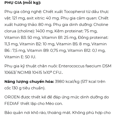
PHỤ GIA (mỗi kg):
Phụ gia công nghệ: Chiết xuất Tocopherol từ dầu thực
vật: 121 mg, axit xitric: 40 mg. Phụ gia cảm quan: Chiết
xuất hương thảo: 80 mg. Phụ gia dinh dưỡng: Choline
clorua (choline): 1400 mg, Kẽm proteinat: 75 mg,
Vitamin B3: 50 mg, Vitamin B1: 25 mg, Đồng proteinat:
11,3 mg, Vitamin B2: 10 mg, Vitamin B5: 8 mg, Vitamin
B6 : 7,5 mg, Vitamin B9: 0,75 mg, Vitamin B12: 0,1 mg,
Vitamin E: 50 IU.
Phụ gia kỹ thuật chăn nuôi: Enterococcus faecium DSM
10663/ NCIMB 10415 1x10⁹ CFU..
Năng lượng chuyển hóa:
3980 kcal/kg (517 kcal trên
cốc 130 g tiêu chuẩn).
ORIJEN được thiết kế để đáp ứng mức dinh dưỡng do
FEDIAF thiết lập cho Mèo con.
Bảo quản nơi khô ráo, thoáng mát. Không phù hợp cho