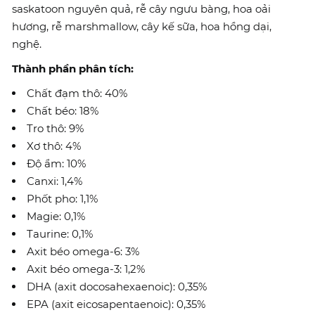
saskatoon nguyên quả, rễ cây ngưu bàng, hoa oải
hương, rễ marshmallow, cây kế sữa, hoa hồng dại,
nghệ.
Thành phần phân tích:
Chất đạm thô: 40%
Chất béo: 18%
Tro thô: 9%
Xơ thô: 4%
Độ ẩm: 10%
Canxi: 1,4%
Phốt pho: 1,1%
Magie: 0,1%
Taurine: 0,1%
Axit béo omega-6: 3%
Axit béo omega-3: 1,2%
DHA (axit docosahexaenoic): 0,35%
EPA (axit eicosapentaenoic): 0,35%