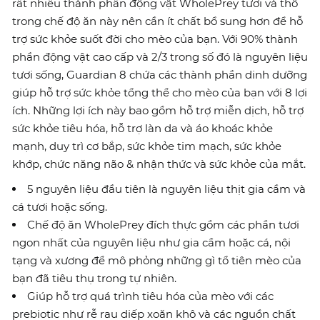
rất nhiều thành phần động vật WholePrey tươi và thô
trong chế độ ăn này nên cần ít chất bổ sung hơn để hỗ
trợ sức khỏe suốt đời cho mèo của bạn. Với 90% thành
phần động vật cao cấp và 2/3 trong số đó là nguyên liệu
tươi sống, Guardian 8 chứa các thành phần dinh dưỡng
giúp hỗ trợ sức khỏe tổng thể cho mèo của bạn với 8 lợi
ích. Những lợi ích này bao gồm hỗ trợ miễn dịch, hỗ trợ
sức khỏe tiêu hóa, hỗ trợ làn da và áo khoác khỏe
mạnh, duy trì cơ bắp, sức khỏe tim mạch, sức khỏe
khớp, chức năng não & nhận thức và sức khỏe của mắt.
5 nguyên liệu đầu tiên là nguyên liệu thịt gia cầm và
cá tươi hoặc sống.
Chế độ ăn WholePrey đích thực gồm các phần tươi
ngon nhất của nguyên liệu như gia cầm hoặc cá, nội
tạng và xương để mô phỏng những gì tổ tiên mèo của
bạn đã tiêu thụ trong tự nhiên.
Giúp hỗ trợ quá trình tiêu hóa của mèo với các
prebiotic như rễ rau diếp xoăn khô và các nguồn chất