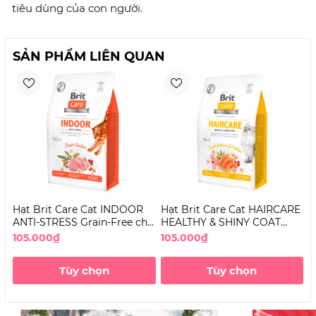
tiêu dùng của con người.
SẢN PHẨM LIÊN QUAN
Hạt Brit Care Cat INDOOR
Hạt Brit Care Cat HAIRCARE
H
ANTI-STRESS Grain-Free cho
HEALTHY & SHINY COAT
S
Mèo
Grain-Free dưỡng lông cho
G
105.000₫
105.000₫
1
Mèo
T
Tùy chọn
Tùy chọn