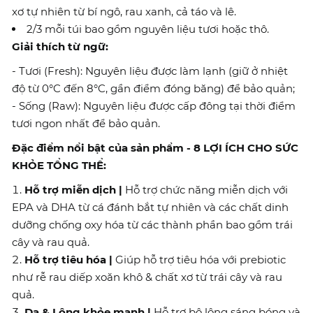
xơ tự nhiên từ bí ngô, rau xanh, cả táo và lê.
2/3 mỗi túi bao gồm nguyên liệu tươi hoặc thô.
Giải thích từ ngữ:
- Tươi (Fresh): Nguyên liệu được làm lạnh (giữ ở nhiệt
độ từ 0°C đến 8°C, gần điểm đóng băng) để bảo quản;
- Sống (Raw): Nguyên liệu được cấp đông tại thời điểm
tươi ngon nhất để bảo quản.
Đặc điểm nổi bật của sản phẩm - 8 LỢI ÍCH CHO SỨC
KHỎE TỔNG THỂ:
Hỗ trợ miễn dịch |
Hỗ trợ chức năng miễn dịch với
EPA và DHA từ cá đánh bắt tự nhiên và các chất dinh
dưỡng chống oxy hóa từ các thành phần bao gồm trái
cây và rau quả.
Hỗ trợ tiêu hóa |
Giúp hỗ trợ tiêu hóa với prebiotic
như rễ rau diếp xoăn khô & chất xơ từ trái cây và rau
quả.
Da & Lông khỏe mạnh |
Hỗ trợ bộ lông sáng bóng và