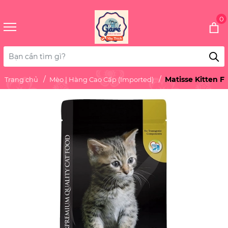
0
Matisse Kitten F
Trang chủ
Mèo | Hàng Cao Cấp (Imported)