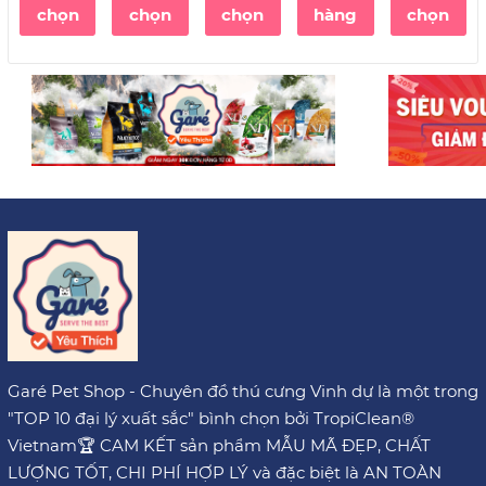
Free cho
Grain-
Mèo triệt
chọn
chọn
chọn
hàng
chọn
Mèo
Free
sản Tiêu
dưỡng
hóa nhạy
lông cho
cảm
Mèo
Garé Pet Shop - Chuyên đồ thú cưng Vinh dự là một trong
"TOP 10 đại lý xuất sắc" bình chọn bởi TropiClean®
Vietnam🏆 CAM KẾT sản phẩm MẪU MÃ ĐẸP, CHẤT
LƯỢNG TỐT, CHI PHÍ HỢP LÝ và đặc biệt là AN TOÀN