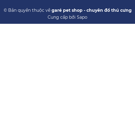
© Bản quyền thuộc về
garé pet shop - chuyên đồ thú cưng
Cung cấp bởi
Sapo