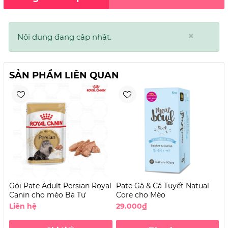
×
Nội dung đang cập nhật.
SẢN PHẨM LIÊN QUAN
Gói Pate Adult Persian Royal
Pate Gà & Cá Tuyết Natual
P
Canin cho mèo Ba Tư
Core cho Mèo
C
Liên hệ
29.000₫
2