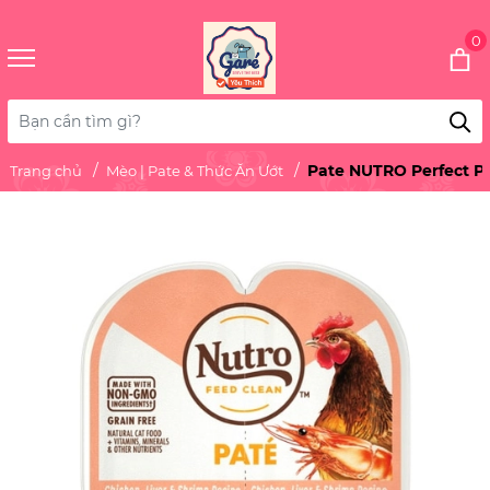
0
Pate NUTRO Perfect P
Trang chủ
Mèo | Pate & Thức Ăn Ướt